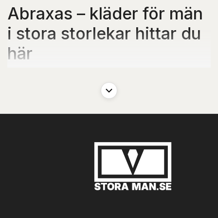
Abraxas – kläder för män
i stora storlekar hittar du
här
När det gäller kläder i stora storlekar är det inte alltid lätt att hitta
något som både sitter bra, ser bra ut och känns bekvämt. Alltför
ofta får man nöja sig med det som “råkade finnas i lager” – eller
leta förgäves i butiker där stora storlekar är gömda längst bak.
Men så behöver det inte vara. Hos StoraMan.se har vi samlat det
bästa från Abraxas, ett tyskt klädmärke som har specialiserat sig
på bekväma kläder för män i stora storlekar.
Abraxas är särskilt känt för sina mångsidiga och funktionella
byxor och jeans, men varumärket rymmer mycket mer än så. Här
får du herrmode som är gjort för riktiga män – med riktiga
proportioner. Passformen är genomtänkt, kvaliteten är hög och
kläderna är designade för att kunna användas om och om igen –
både till vardags och på fritiden.
Abraxas levererar inte bara byxor och jeans – det är rejäla
herrkläder som håller för vardagen och ger dig friheten att röra
dig, slappna av och se bra ut utan krångel.