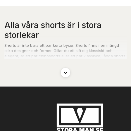
Alla våra shorts är i stora
storlekar
Shorts är inte bara ett par korta byxor. Shorts finns i en mängd
olika designer och former. Gillar du att klä dig klassiskt och
elegant, är ett par chinoshorts eller ett par klassiska,
långa shorts
helt perfekta för dig.
Du kan matcha shorts med en snygg
kortärmad skjorta
. Gillar du
att det är färgglatt, så sätt ett par diskreta chinoshorts tillsammans
med en färgglad hawaiiskjorta eller en läcker poloshirt. Då har du
ett riktigt snyggt klädesplagg för sommarens fester.
Kombinationsmöjligheterna är många, och bara fantasin sätter
gränser.
Badshorts i stora storlekar
Sommar och shorts hör också ihop med sol och strand. Därför har
vi självklart också fina
badshorts
i stora storlekar, om du planerar
att tillbringa sommaren vid stranden eller vid poolen med en kall