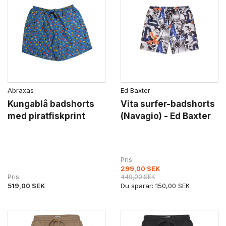
Abraxas
Ed Baxter
Kungablå badshorts
Vita surfer-badshorts
med piratfiskprint
(Navagio) - Ed Baxter
Pris
299,00 SEK
Pris
449,00 SEK
519,00 SEK
Du sparar:
150,00 SEK