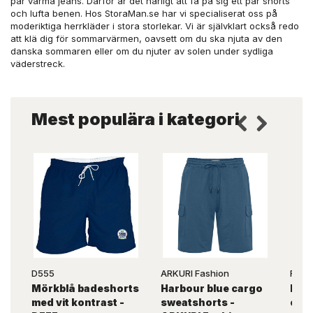
par varma jeans. Därför är det härligt att få på sig ett par shorts
och lufta benen. Hos StoraMan.se har vi specialiserat oss på
moderiktiga herrkläder i stora storlekar. Vi är självklart också redo
att klä dig för sommarvärmen, oavsett om du ska njuta av den
danska sommaren eller om du njuter av solen under sydliga
väderstreck.
Mest populära i kategori
D555
ARKURI Fashion
Robe
Mörkblå badeshorts
Harbour blue cargo
Nav
med vit kontrast -
sweatshorts -
car