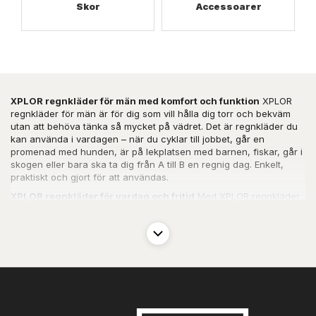
Skor
Accessoarer
XPLOR regnkläder för män med komfort och funktion
XPLOR
regnkläder för män är för dig som vill hålla dig torr och bekväm
utan att behöva tänka så mycket på vädret. Det är regnkläder du
kan använda i vardagen – när du cyklar till jobbet, går en
promenad med hunden, är på lekplatsen med barnen, fiskar, går i
skogen eller bara ska ta dig från A till B en regnig dag. Enkelt,
praktiskt och gjort för att användas.
XPLOR regnkläder för vardag och fritid
Med XPLOR regnkläder
för män får du
regnkläder
som fungerar både till jobb och fritid.
Jackor och byxor är tillverkade i slitstarka material med tejpade
sömmar och hög vattenpelare, så att regnet håller sig ute – även
när det verkligen öser ner. Samtidigt är regnkläderna ventilerande,
så att du inte blir för varm och klibbig när du cyklar, går snabbt
eller arbetar fysiskt. Passformen är gjord för att du ska kunna röra
dig fritt, och det finns plats för en tröja eller fleece under på kalla
dagar.