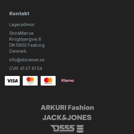
Kontakt
Lageradress:
StoraMan.se
Krogsbjergvej 8
DK-5600 Faaborg
Danmark
info@storaman.se
CVR: 41 57 61 54