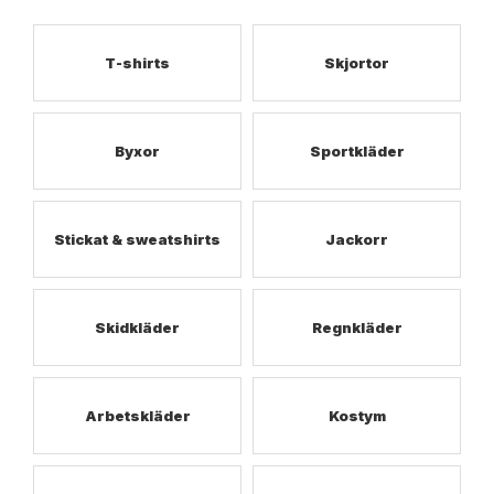
T-shirts
Skjortor
Byxor
Sportkläder
Stickat & sweatshirts
Jackorr
Skidkläder
Regnkläder
Arbetskläder
Kostym