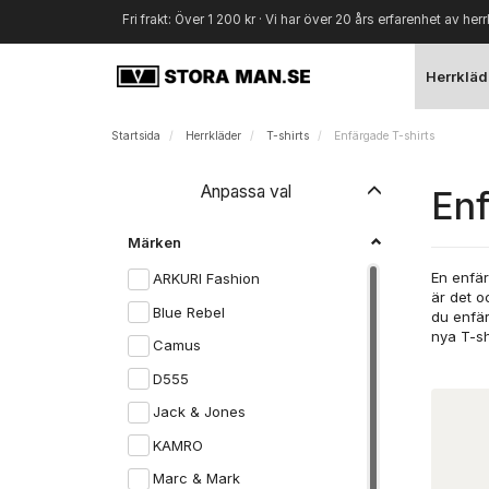
Fri frakt: Över 1 200 kr · Vi har över 20 års erfarenhet av herr
Herrkläd
Startsida
Herrkläder
T-shirts
Enfärgade T-shirts
Byt
Anpassa val
Enf
filtret
Märken
En enfär
ARKURI Fashion
är det o
Blue Rebel
du enfär
nya T-sh
Camus
D555
Jack & Jones
KAMRO
Marc & Mark