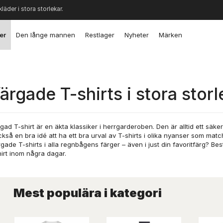
kläder i stora storlekar.
er
Den långe mannen
Restlager
Nyheter
Märken
ärgade T-shirts i stora stor
gad T-shirt är en äkta klassiker i herrgarderoben. Den är alltid ett säker
ckså en bra idé att ha ett bra urval av T-shirts i olika nyanser som matc
gade T-shirts i alla regnbågens färger – även i just din favoritfärg? Bes
irt inom några dagar.
Mest populära i kategori