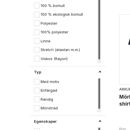
100 % bomull
100 % ekologisk bomull
Polyester
100% polyester
Linne
Stretch (elastan m.m.)
Viskos (Rayon)
Typ
Med motiv
ARKUR
Enfärgad
Mör
Randig
shir
Mönstrad
Egenskaper
Pris