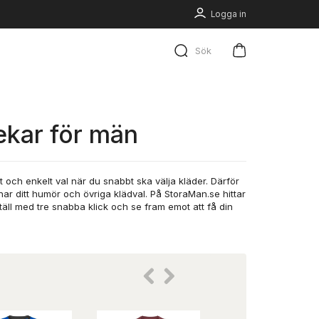
Logga in
Sök
lekar för män
t och enkelt val när du snabbt ska välja kläder. Därför
har ditt humör och övriga klädval. På StoraMan.se hittar
täll med tre snabba klick och se fram emot att få din