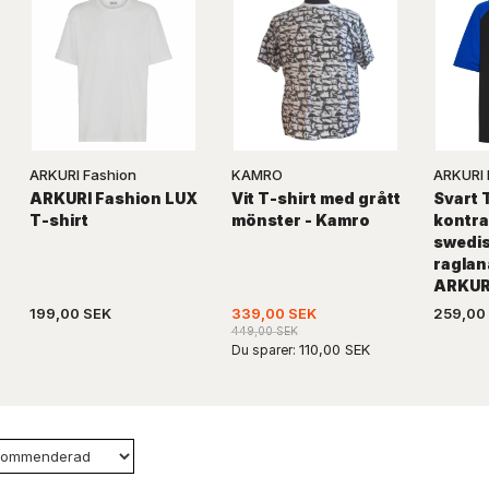
ARKURI Fashion
KAMRO
ARKURI 
ARKURI Fashion LUX
Vit T-shirt med grått
Svart 
T-shirt
mönster - Kamro
kontra
swedis
raglan
ARKUR
199,00 SEK
339,00 SEK
259,00
449,00 SEK
110,00 SEK
Du sparer: