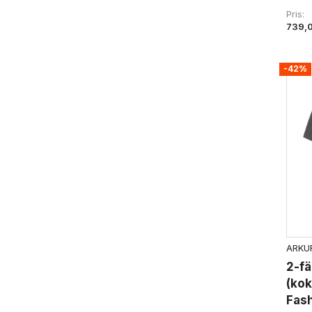
Pris
739,
-42%
ARKUR
2-fä
(kok
Fas