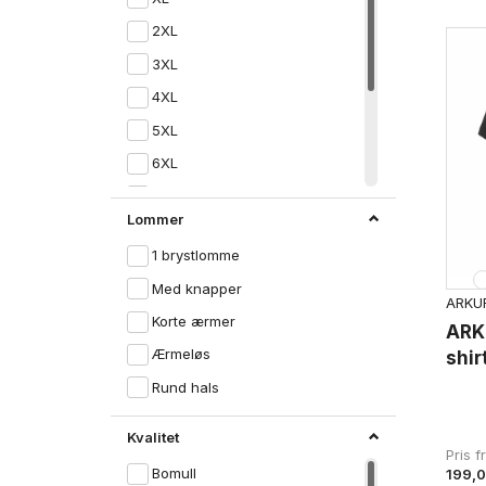
2XL
3XL
4XL
5XL
6XL
7XL
Lommer
8XL
1 brystlomme
9XL
Med knapper
10XL
ARKUR
Korte ærmer
ARK
Ærmeløs
shir
Rund hals
Kvalitet
Pris 
Bomull
199,0