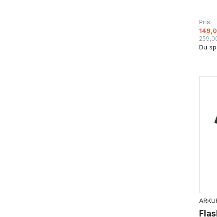
Pris
149,0
259,0
Du sp
ARKUR
Flas