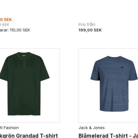
0 SEK
Pris från
0 SEK
199,00 SEK
arar:
110,00 SEK
I Fashion
Jack & Jones
kgrön Grandad T-shirt
Blåmelerad T-shirt - J