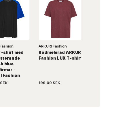
Fashion
ARKURI Fashion
Camus
T-shirt med
Rödmelerad ARKURI
Camus T-shirt m
sterande
Fashion LUX T-shirt
rund hals
h blue
ärmar -
I Fashion
 SEK
199,00 SEK
169,00 SEK