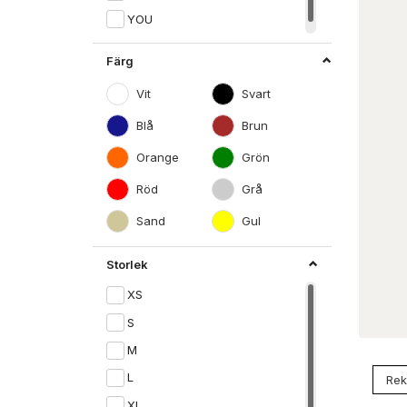
YOU
Färg
Vit
Svart
Blå
Brun
Orange
Grön
Röd
Grå
Sand
Gul
Storlek
XS
S
M
L
XL