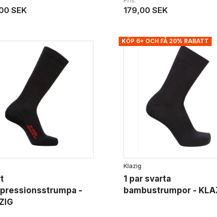
Pris
00 SEK
179,00 SEK
KÖP 6+ OCH FÅ 20% RABATT
Klazig
t
1 par svarta
pressionsstrumpa -
bambustrumpor - KLA
ZIG