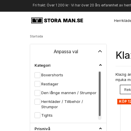
Fri frakt: Över 1 200 kr · Vi har över 20 års erfarenhet av herr
Herrkläd
Startsida
Byt
Anpassa val
Kla
filtret
Kategori
Klazig ä
Boxershorts
mjuka ma
Restlager
Den långe mannen / Strumpor
Herrkläder / Tillbehör /
KÖP 1
Strumpor
Tights
Prisnivå