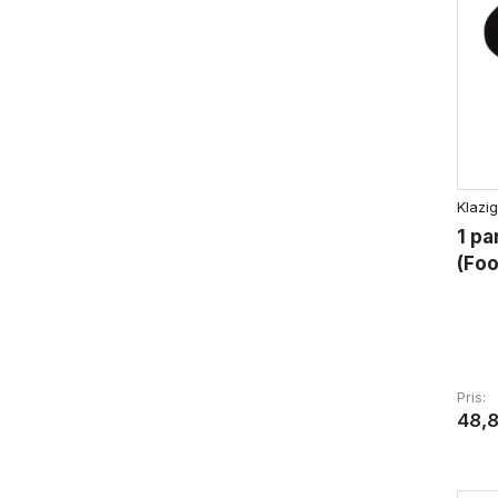
Klazig
1 pa
(Foo
Pris
48,