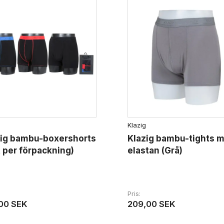
Klazig
zig bambu-boxershorts
Klazig bambu-tights 
t per förpackning)
elastan (Grå)
Pris
00 SEK
209,00 SEK