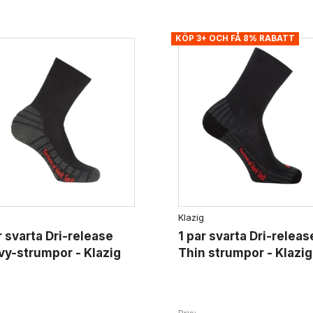
KÖP 3+ OCH FÅ 8% RABATT
Klazig
r svarta Dri-release
1 par svarta Dri-releas
y-strumpor - Klazig
Thin strumpor - Klazig