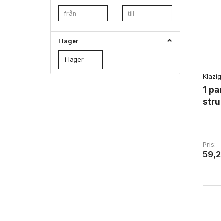
I lager
i lager
Klazig
1 pa
stru
Pris
59,2