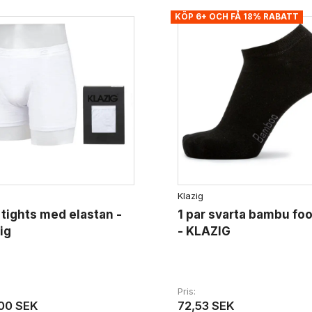
KÖP 6+ OCH FÅ 18% RABATT
Klazig
 tights med elastan -
1 par svarta bambu foo
ig
- KLAZIG
Pris
00 SEK
72,53 SEK