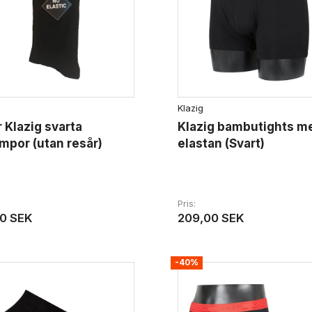
Klazig
r Klazig svarta
Klazig bambutights m
mpor (utan resår)
elastan (Svart)
Pris
0 SEK
209,00 SEK
-40%