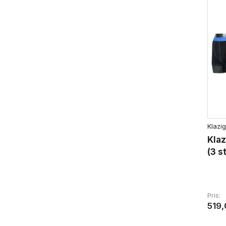
Klazig
Kla
(3 s
Pris
519,