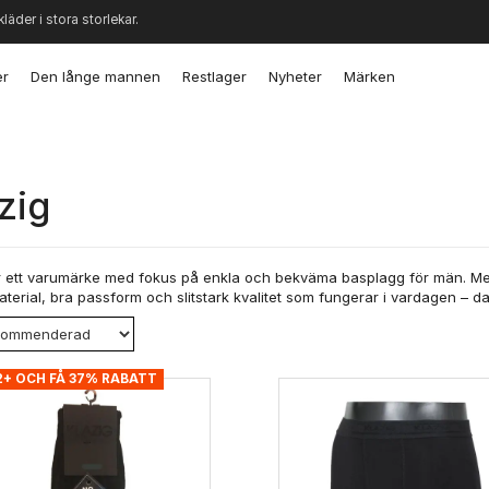
kläder i stora storlekar.
er
Den långe mannen
Restlager
Nyheter
Märken
zig
r ett varumärke med fokus på enkla och bekväma basplagg för män. Me
terial, bra passform och slitstark kvalitet som fungerar i vardagen – da
2+ OCH FÅ 37% RABATT