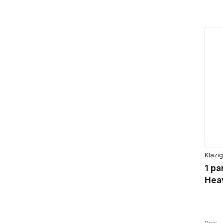
Klazig
1 pa
Heav