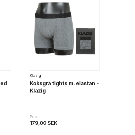
Klazig
med
Koksgrå tights m. elastan -
Klazig
Pris
179,00 SEK