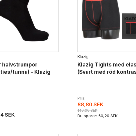
Klazig
r halvstrumpor
Klazig Tights med ela
ties/tunna) - Klazig
(Svart med röd kontras
Pris
88,80 SEK
149,00 SEK
84 SEK
Du sparar:
60,20 SEK