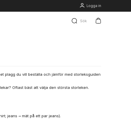
Logga in
Sök
t plagg du vill beställa och jämför med storleksguiden
lekar? Oftast bäst att välja den största storleken.
rt; jeans → mät på ett par jeans).