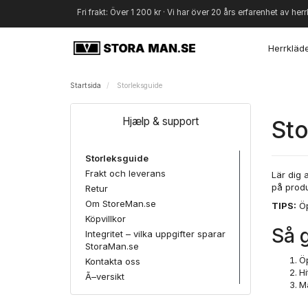
Fri frakt: Över 1 200 kr · Vi har över 20 års erfarenhet av herr
Herrkläd
Startsida
Storleksguide
Hjælp & support
Sto
Storleksguide
Frakt och leverans
Lär dig 
på produ
Retur
Om StoreMan.se
TIPS:
Öp
Köpvillkor
Så g
Integritet – vilka uppgifter sparar
StoraMan.se
Ö
Kontakta oss
Hi
Ã–versikt
M