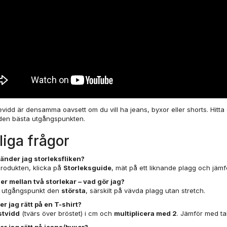
evidd är densamma oavsett om du vill ha jeans, byxor eller shorts. Hitta
 den bästa utgångspunkten.
liga frågor
änder jag storleksfliken?
rodukten, klicka på
Storleksguide
, mät på ett liknande plagg och jämf
er mellan två storlekar – vad gör jag?
m utgångspunkt den
största
, särskilt på vävda plagg utan stretch.
r jag rätt på en T-shirt?
stvidd
(tvärs över bröstet) i cm och
multiplicera med 2
. Jämför med ta