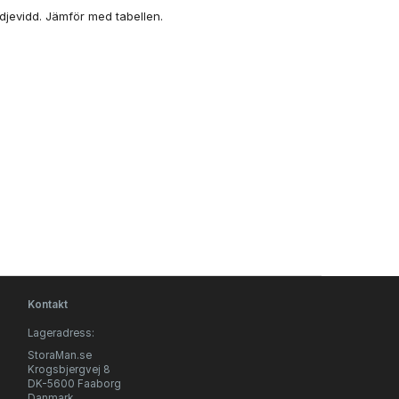
djevidd. Jämför med tabellen.
Kontakt
Lageradress:
StoraMan.se
Krogsbjergvej 8
DK-5600 Faaborg
Danmark