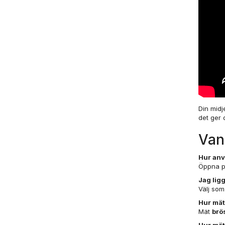
Din midj
det ger
Van
Hur anv
Öppna p
Jag ligg
Välj so
Hur mäte
Mät
brö