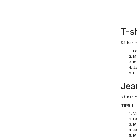
T-sh
Så här m
Lä
M
M
Jä
Li
Jea
Så här m
TIPS 1:
Vä
L
Mu
Jä
Me