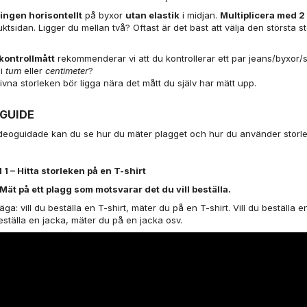
ningen horisontellt
på byxor
utan elastik
i midjan.
Multiplicera med 2
ktsidan. Ligger du mellan två? Oftast är det bäst att välja den största st
kontrollmått
rekommenderar vi att du kontrollerar ett par jeans/byxor/s
 i
tum
eller
centimeter
?
vna storleken bör ligga nära det mått du själv har mätt upp.
­GUIDE
ideoguidade kan du se hur du mäter plagget och hur du använder storl
1 – Hitta storleken på en T-shirt
 Mät på ett plagg som motsvarar det du vill beställa.
säga: vill du beställa en T-shirt, mäter du på en T-shirt. Vill du beställa 
beställa en jacka, mäter du på en jacka osv.