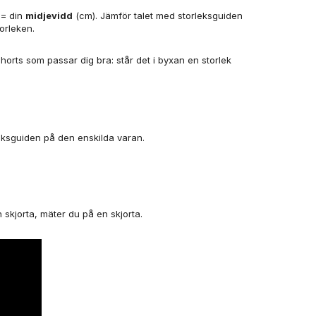
= din
midjevidd
(cm). Jämför talet med storleksguiden
orleken.
horts som passar dig bra: står det i byxan en storlek
eksguiden på den enskilda varan.
en skjorta, mäter du på en skjorta.