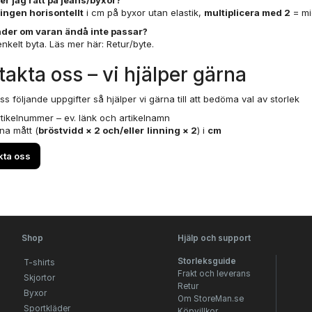
r jag rätt på jeans/byxor?
ningen horisontellt
i cm på byxor utan elastik,
multiplicera med 2
= mi
der om varan ändå inte passar?
nkelt byta. Läs mer här:
Retur/byte
.
akta oss – vi hjälper gärna
ss följande uppgifter så hjälper vi gärna till att bedöma val av storlek
tikelnummer – ev. länk och artikelnamn
na mått (
bröstvidd × 2 och/eller
linning × 2
) i
cm
kta oss
Shop
Hjälp och support
Storleksguide
T-shirts
Frakt och leverans
Skjortor
Retur
Byxor
Om StoreMan.se
Sportkläder
Köpvillkor