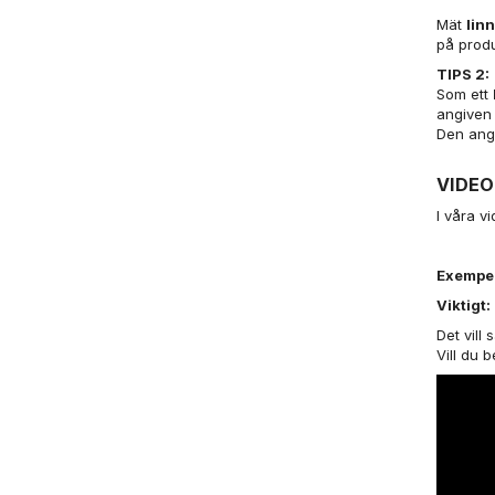
Mät
lin
på produ
TIPS 2:
Som ett
angiven
Den angi
VIDEO
I våra v
Exempel 
Viktigt:
Det vill 
Vill du 