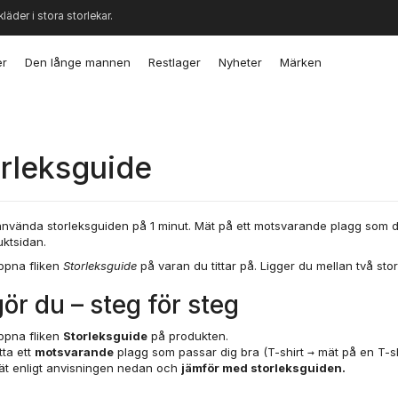
kläder i stora storlekar.
er
Den långe mannen
Restlager
Nyheter
Märken
rleksguide
använda storleksguiden på 1 minut. Mät på ett motsvarande plagg som de
ktsidan.
pna fliken
Storleksguide
på varan du tittar på. Ligger du mellan två stor
ör du – steg för steg
ppna fliken
Storleksguide
på produkten.
tta ett
motsvarande
plagg som passar dig bra (T-shirt → mät på en T-shi
ät enligt anvisningen nedan och
jämför med storleksguiden.