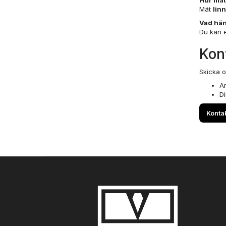
Hur mäte
Mät
lin
Vad hän
Du kan e
Kont
Skicka o
Ar
Di
Konta