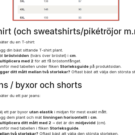
irt (och sweatshirts/pikétröjor m.
äter du en T-shirt:
gg din bäst sittande T-shirt plant.
ät
bröstvidden
(tvärs över bröstet) i
cm
.
ultiplicera med 2
för att få bröstomfånget.
mför med tabellen under fliken
Storleksguide
på produktsidan.
gger ditt mått mellan två storlekar?
Oftast bäst att välja den största s
ns / byxor och shorts
äter du ett par jeans:
lj ett par byxor
utan elastik
i midjan för mest exakt mått.
ägg dem plant och mät
linningen horisontellt
i
cm
.
ltiplicera ditt mått med 2
→ det är din
midjevidd
(cm).
mför med tabellen i fliken
Storleksguide
.
llan två storlekar?
Oftast bäst att välja den största storleken.