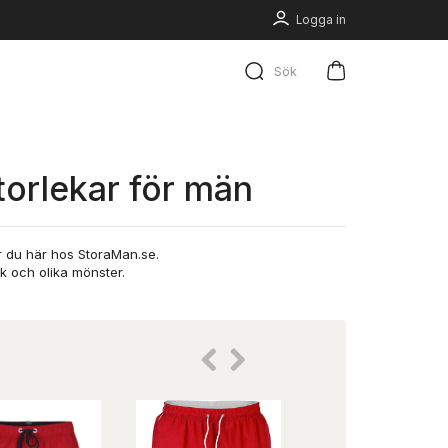
Logga in
Sök
torlekar för män
tar du här hos StoraMan.se.
k och olika mönster.