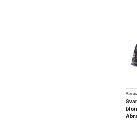
Abrax
Sva
blo
Abr