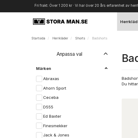
Fri frakt: Över 1 200 kr · Vi har över 20 års erfarenhet av herr
Herrkläd
Startsida
Herrkläder
Shorts
Badshorts
Byt
Anpassa val
Bad
filtret
Märken
Badshort
Abraxas
Du hitta
Ahorn Sport
Ceceba
D555
Ed Baxter
Finesmekker
Jack & Jones