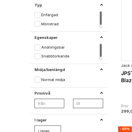
Typ
Enfärgad
Mönstrad
Egenskaper
Andningsbar
Snabbtorkande
Jack 
Midja/benlängd
JPS
Normal midja
Blaz
Prisnivå
Pris
299,
I lager
-49%
i lager