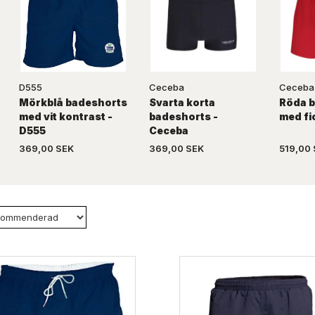
D555
Ceceba
Ceceba
Mörkblå badeshorts
Svarta korta
Röda 
med vit kontrast -
badeshorts -
med fi
D555
Ceceba
369,00 SEK
369,00 SEK
519,00