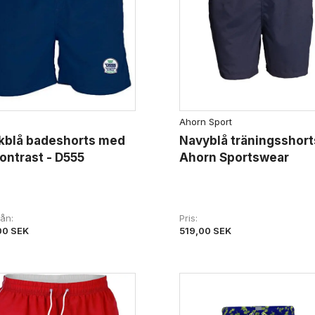
Ahorn Sport
kblå badeshorts med
Navyblå träningsshort
kontrast - D555
Ahorn Sportswear
från
Pris
00 SEK
519,00 SEK