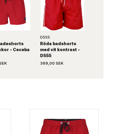
D555
D555
badeshorts
Röda badshorts
Kungablå badsho
ckor - Ceceba
med vit kontrast -
med vit kontrast 
D555
D555
 SEK
369,00 SEK
369,00 SEK