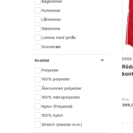
Baglommer
Forlommer
Lårlommer
Stiklomme
Lomme med lynlås
Snoretræk
D555
Kvalitet
Röda
Polyester
kont
100% polyester
Återvunnen polyester
100% mikropolyester
Pris
369,
Nylon (Polyamid)
100% nylon
Stretch (elastan m.m.)