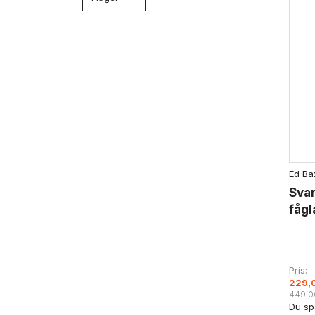
Ed Ba
Sva
fågl
Pris
229,
449,0
Du sp