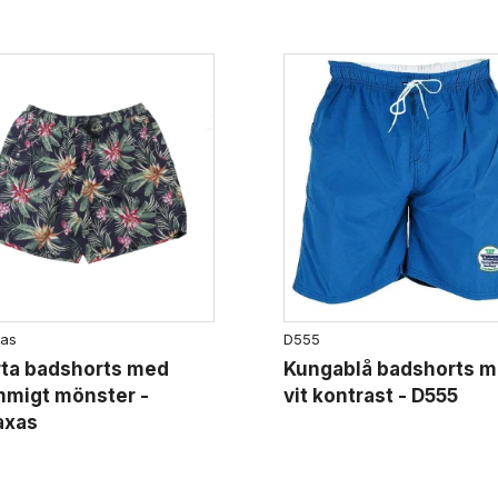
as
D555
rta badshorts med
Kungablå badshorts 
mmigt mönster -
vit kontrast - D555
axas