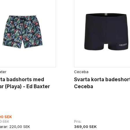
xter
Ceceba
rta badshorts med
Svarta korta badeshort
ar (Playa) - Ed Baxter
Ceceba
00 SEK
Pris
0 SEK
369,00 SEK
arar:
220,00 SEK