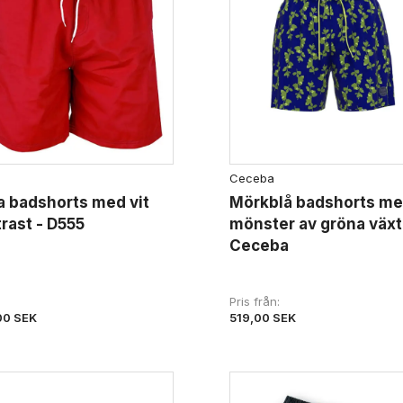
Ceceba
 badshorts med vit
Mörkblå badshorts m
rast - D555
mönster av gröna växt
Ceceba
Pris från
519,00 SEK
00 SEK