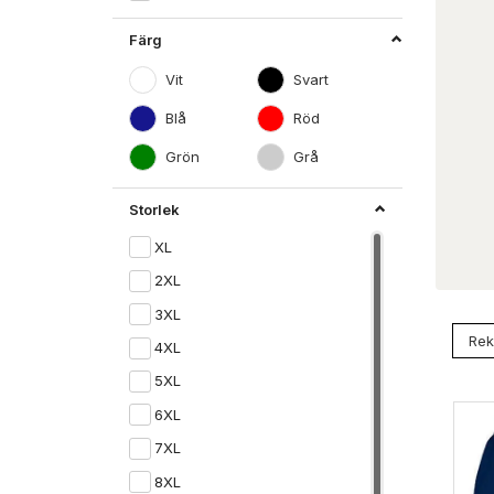
Färg
Vit
Svart
Blå
Röd
Grön
Grå
Storlek
XL
2XL
3XL
4XL
5XL
6XL
7XL
8XL