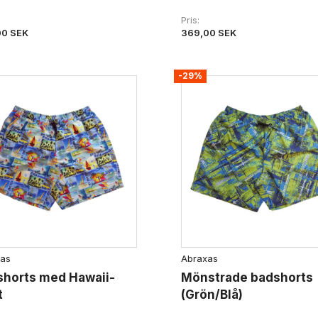
Pris
00 SEK
369,00 SEK
-29%
as
Abraxas
shorts med Hawaii-
Mönstrade badshorts
t
(Grön/Blå)