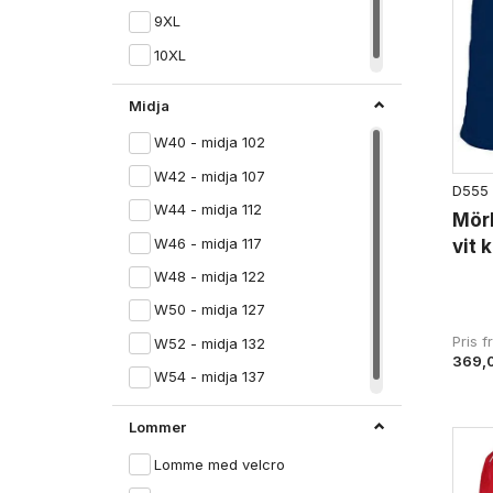
9XL
10XL
Midja
W40 - midja 102
W42 - midja 107
D555
W44 - midja 112
Mör
W46 - midja 117
vit 
W48 - midja 122
W50 - midja 127
Pris 
W52 - midja 132
369,
W54 - midja 137
Lommer
Lomme med velcro