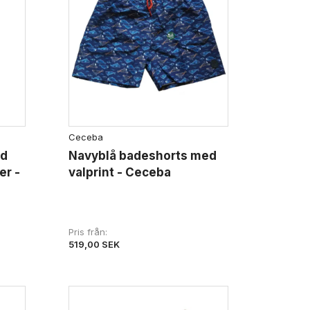
Ceceba
ed
Navyblå badeshorts med
er -
valprint - Ceceba
Pris från
519,00 SEK