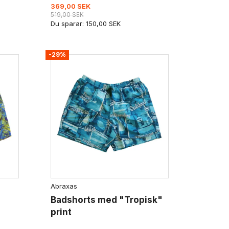
369,00 SEK
519,00 SEK
Du sparar:
150,00 SEK
-29%
Abraxas
Badshorts med "Tropisk"
print