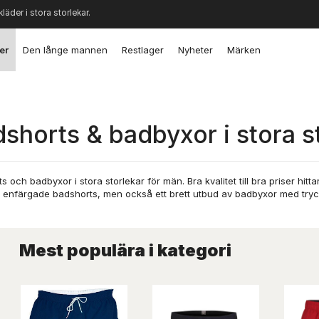
kläder i stora storlekar.
er
Den långe mannen
Restlager
Nyheter
Märken
shorts & badbyxor i stora s
s och badbyxor i stora storlekar för män. Bra kvalitet till bra priser hit
r enfärgade badshorts, men också ett brett utbud av badbyxor med tryc
Mest populära i kategori