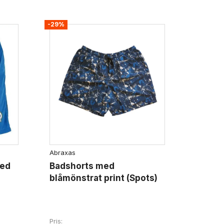
-29%
Abraxas
med
Badshorts med
blåmönstrat print (Spots)
Pris