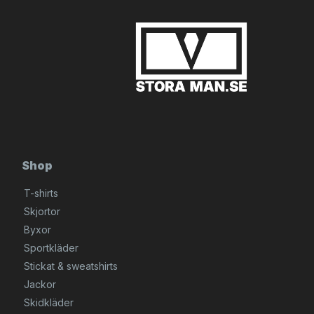
stil och hög komfort
Camus T-shirts är designade med extra längd och vidd, så att de
sitter bra på kroppen – utan att strama över magen eller krypa
upp under dagen. Tyget är mjukt, ventilerande och behåller
formen, även efter många tvättar.
Du hittar Camus T-shirts i enkla basfärger som svart, grått och
marinblått – perfekta som en del av garderobens grund. Använd
dem som de är till vardags, under en skjorta eller tillsammans med
ett par casual byxor – de fungerar i många sammanhang.
Camus joggingbyxor med bra vidd och
Shop
flexibilitet
T-shirts
Joggingbyxorna från Camus är skapade för dig som vill kunna
Skjortor
koppla av – utan att känna dig instängd. Med elastisk midja,
justerbar dragsko och en rymlig passform får du bra rörelsefrihet
Byxor
och massor av komfort.
Sportkläder
Passformen är varken för lös eller för tajt, och tyget är mjukt men
Stickat & sweatshirts
slitstarkt. Det gör byxorna lämpliga både för avkoppling, till
vardags och en tur på stan med ett par sneakers och en T-shirt.
Jackor
Skidkläder
Därför är Camus ett bra val för män i