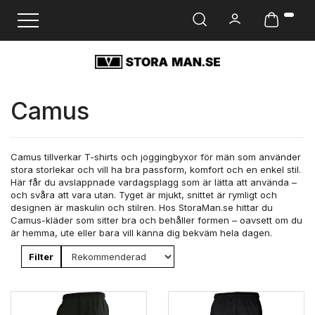
Ändra navigering
Camus
Camus tillverkar T-shirts och joggingbyxor för män som använder
stora storlekar och vill ha bra passform, komfort och en enkel stil.
Här får du avslappnade vardagsplagg som är lätta att använda –
och svåra att vara utan. Tyget är mjukt, snittet är rymligt och
designen är maskulin och stilren. Hos StoraMan.se hittar du
Camus-kläder som sitter bra och behåller formen – oavsett om du
är hemma, ute eller bara vill känna dig bekväm hela dagen.
Filter