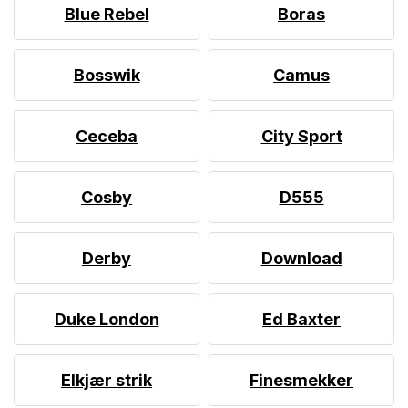
Blue Rebel
Boras
Bosswik
Camus
Ceceba
City Sport
Cosby
D555
Derby
Download
Duke London
Ed Baxter
Elkjær strik
Finesmekker