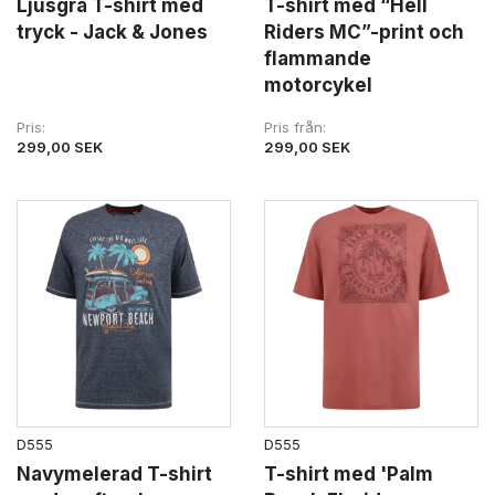
Ljusgrå T-shirt med
T-shirt med “Hell
tryck - Jack & Jones
Riders MC”-print och
flammande
motorcykel
Pris
Pris från
299,00 SEK
299,00 SEK
D555
D555
Navymelerad T-shirt
T-shirt med 'Palm