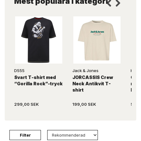
Mest populära i kategori
D555
Jack & Jones
KAM
Svart T-shirt med
JORCASSIS Crew
Gul,
“Gorilla Rock”-tryck
Neck Antikvit T-
möns
shirt
KA
299,00 SEK
199,00 SEK
519,
Filter