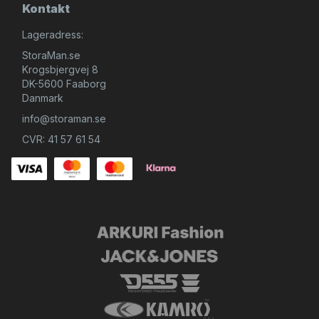
Kontakt
Lageradress:
StoraMan.se
Krogsbjergvej 8
DK-5600 Faaborg
Danmark
info@storaman.se
CVR: 41 57 61 54