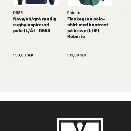
D555
Roberto
ARKU
Navy/vit/grå randig
Flaskegrøn polo-
Mörk
rugbyinspirerad
shirt med kontrast
polo (L/Ä) - D555
på krave (L/Æ) -
Roberto
599,00 SEK
519,00 SEK
149,