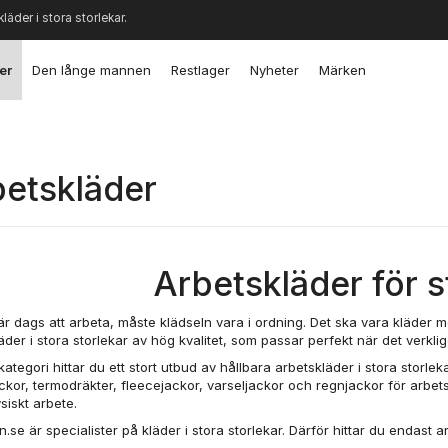
kläder i stora storlekar.
er
Den långe mannen
Restlager
Nyheter
Märken
etskläder
Arbetskläder för 
är dags att arbeta, måste klädseln vara i ordning. Det ska vara kläder m
äder i stora storlekar av hög kvalitet, som passar perfekt när det verklig
kategori hittar du ett stort utbud av hållbara arbetskläder i stora storl
ckor, termodräkter, fleecejackor, varseljackor och regnjackor för arbets
siskt arbete.
.se är specialister på kläder i stora storlekar. Därför hittar du endast 