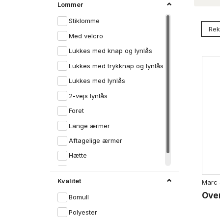
Lommer
Stiklomme
Med velcro
Lukkes med knap og lynlås
Lukkes med trykknap og lynlås
Lukkes med lynlås
2-vejs lynlås
Foret
Lange ærmer
Aftagelige ærmer
Hætte
Rund hals
Kvalitet
Marc 
Over
Bomull
Polyester