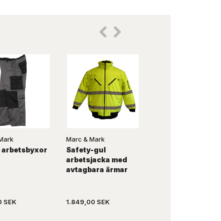
Mark
Marc & Mark
Marc & Mark
 arbetsbyxor
Safety-gul
Gul varselväst
arbetsjacka med
avtagbara ärmar
0 SEK
1.849,00 SEK
299,00 SEK