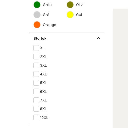
Grön
Oliv
Grå
Gul
Orange
Storlek
XL
2XL
3XL
4XL
5XL
6XL
7XL
8XL
10XL