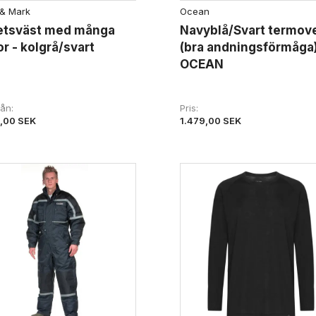
& Mark
Ocean
etsväst med många
Navyblå/Svart termove
or - kolgrå/svart
(bra andningsförmåga)
OCEAN
från
Pris
,00 SEK
1.479,00 SEK