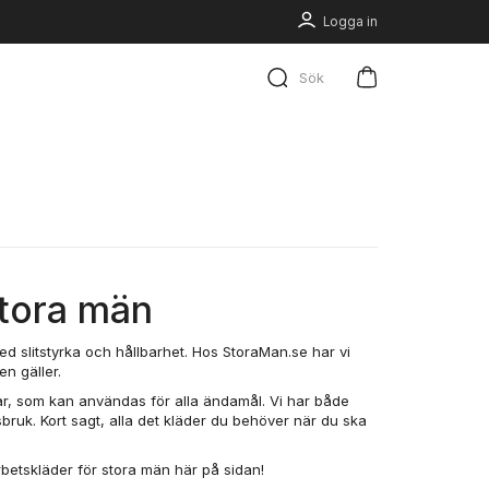
Logga in
Sök
stora män
ed slitstyrka och hållbarhet. Hos StoraMan.se har vi
en gäller.
ekar, som kan användas för alla ändamål. Vi har både
bruk. Kort sagt, alla det kläder du behöver när du ska
arbetskläder för stora män här på sidan!