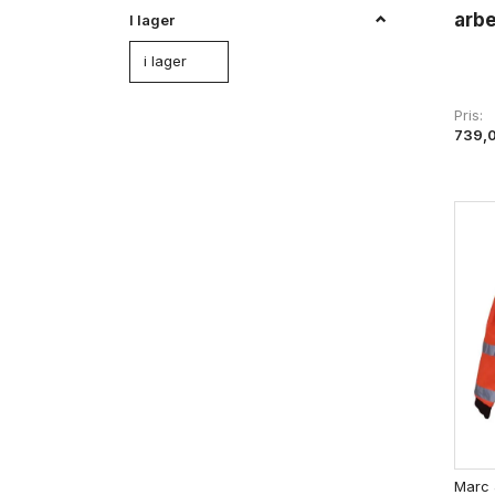
arbe
I lager
i lager
Pris
739,
Marc 