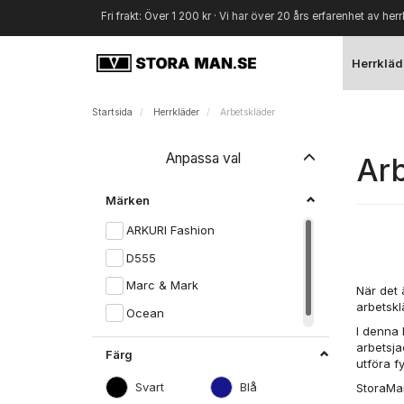
Fri frakt: Över 1 200 kr · Vi har över 20 års erfarenhet av herr
Herrkläd
Startsida
Herrkläder
Arbetskläder
Byt
Anpassa val
Arb
filtret
Märken
ARKURI Fashion
D555
Marc & Mark
När det 
arbetskl
Ocean
I denna 
arbetsja
Färg
utföra fy
Svart
Blå
StoraMan