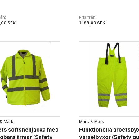
från
Pris från
,00 SEK
1.189,00 SEK
& Mark
Marc & Mark
ts softshelljacka med
Funktionella arbetsbyx
gbara ärmar (Safety
varselbyxor (Safety gu