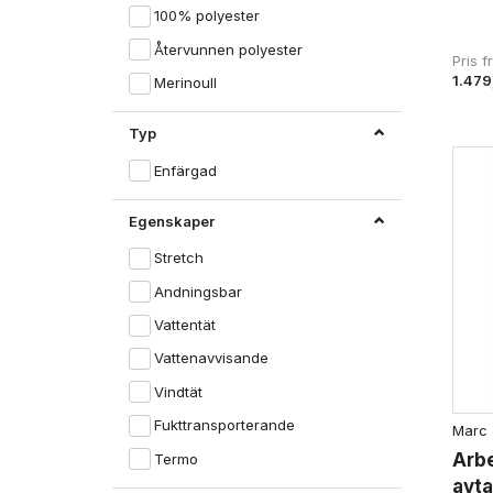
100% polyester
Återvunnen polyester
Pris 
1.479
Merinoull
Typ
Enfärgad
Egenskaper
Stretch
Andningsbar
Vattentät
Vattenavvisande
Vindtät
Fukttransporterande
Marc 
Arbe
Termo
avta