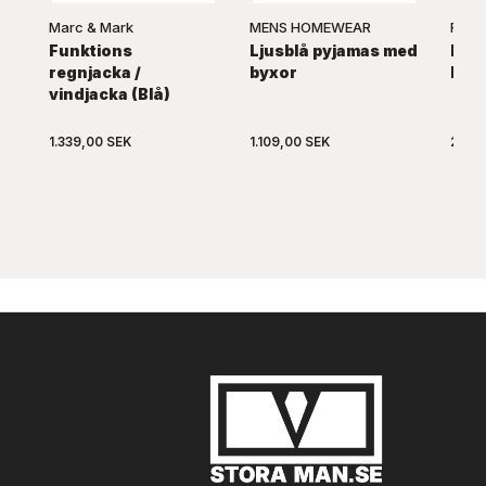
Marc & Mark
MENS HOMEWEAR
FlexF
Funktions
Ljusblå pyjamas med
Flex
regnjacka /
byxor
Base
vindjacka (Blå)
1.339,00 SEK
1.109,00 SEK
229,