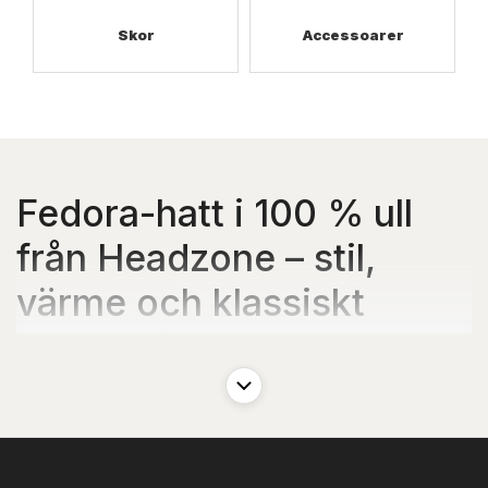
Skor
Accessoarer
Fedora-hatt i 100 % ull
från Headzone – stil,
värme och klassiskt
herrmode
Det är något tidlöst och stilsäkert med en fedora-hatt. Den har
burits av allt från filmikoner till moderna gentlemän – och den går
aldrig riktigt ur tiden. Hos StoraMan.se har vi valt ut en klassisk
modell från Headzone som lever upp till allt en fedora ska vara:
elegant, varm och med en passform som fungerar för de flesta
huvuden – även för dig som behöver lite extra vidd.