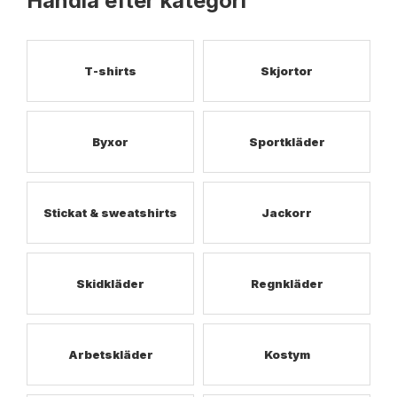
Handla efter kategori
T-shirts
Skjortor
Byxor
Sportkläder
Stickat & sweatshirts
Jackorr
Skidkläder
Regnkläder
Arbetskläder
Kostym