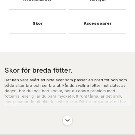
Skor
Accessoarer
Skor för breda fötter.
Det kan vara svårt att hitta skor som passar en bred fot och som
både sitter bra och ser bra ut. Får du svullna fötter mot slutet av
dagen, har du tagit bort knölar, har du andra problem med
fötterna, eller gillar du bara mycket luft runt tårna, är det ännu
mer utmanande att hitta bekväma skor. Därför erbjuder vi nu här
på StoraMan.se ett urval av skor som uppfyller dessa behov.
Hitta din storlek. Hitta snabbt och enkelt din storlek genom att
använda vår storleksguide. Kom ihåg att storleken på skor kan
variera beroende på märke och modell, så det är en bra idé att
mäta din fot. Hos många människor är höger och vänster inte lika