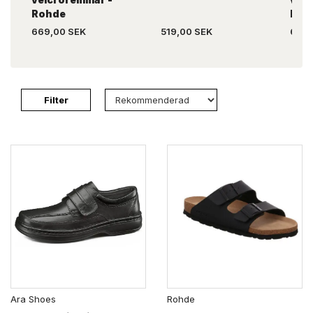
Rohde
Roh
669,00 SEK
519,00 SEK
669,
Filter
Ara Shoes
Rohde