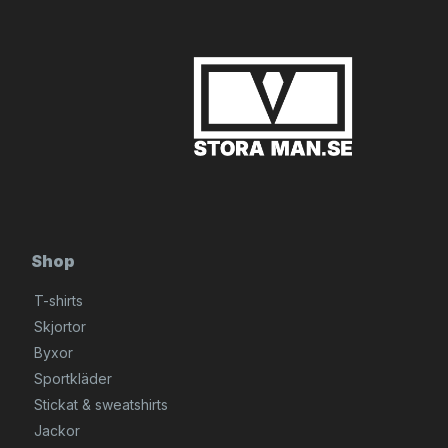
långa, så om du vet att fötterna är olika, ska du se till att mäta din
längsta fot. Så här gör du:
1. Placera ett papper på golvet mot en vägg.
2. Sätt foten på pappret med hälen mot väggen.
3. Använd en penna för att rita framför den längsta tån.
4. Mät med ett måttband från häl till tå på pappret.
5. Se måttscheman under de olika modellerna och jämför ditt
resultat med schemat för den sko du tittar på.
Kom ihåg att ta på de strumpor eller strumpbyxor som du vanligtvis
bär när du använder skon. Om du använder olika typer av
strumpor för olika typer av skor, kom också ihåg detta när du
mäter.
Shop
T-shirts
Skjortor
Byxor
Sportkläder
Stickat & sweatshirts
Jackor