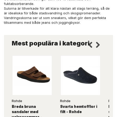
fuktabsorberande.
Sulorna är tillverkade för att klara nästan all slags terräng, så de
är idealiska för både stadsvandring och skogspromenader.
Vandringsskorna ser ut som sneakers, vilket gör dem perfekta
tillsammans med både jeans och joggingbyxor.
Mest populära i kategori
Rohde
Rohde
Rohd
Breda bruna
Svarta hemtofflor i
Bred
sandaler med
filt - Rohde
san
velcroremmar -
vel