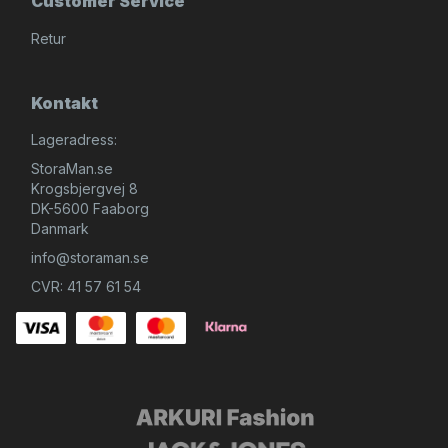
Customer Service
Retur
Kontakt
Lageradress:
StoraMan.se
Krogsbjergvej 8
DK-5600 Faaborg
Danmark
info@storaman.se
CVR: 41 57 61 54