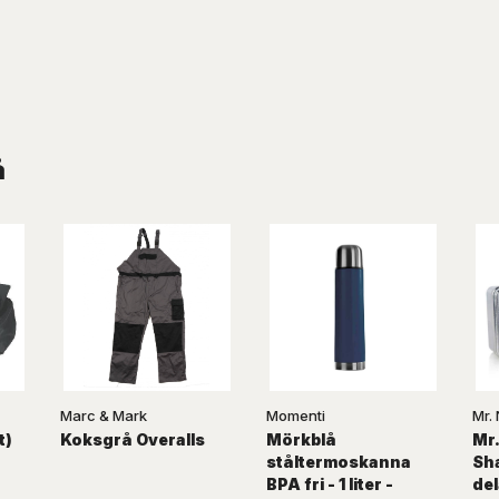
å
Marc & Mark
Momenti
Mr. 
t)
Koksgrå Overalls
Mörkblå
Mr.
ståltermoskanna
Sha
BPA fri - 1 liter -
del