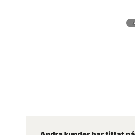
S
Andra kunder har tittat på