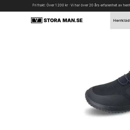
Fri frakt: Över 1 200 kr · Vi har över 20 års erfarenhet av herr
Herrkläd