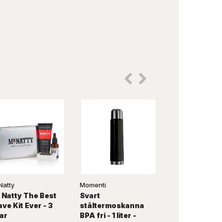
Natty
Momenti
Jack & Jones
 Natty The Best
Svart
Parfume #02
ve Kit Ever - 3
ståltermoskanna
gaveæske - J
ar
BPA fri - 1 liter -
Jones