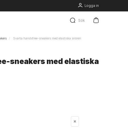
Logga in
Sök
akers
Svarta handsfree-sneakers med elastiska snören
ee-sneakers med elastiska