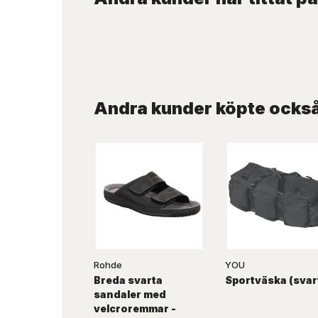
Andra kunder köpte ocks
Rohde
YOU
Breda svarta
Sportväska (svar
sandaler med
velcroremmar -