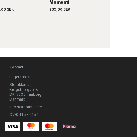
Momenti
,00 SEK
269,00 SEK
299,00 SEK
Kontakt
Lageradress:
StoraMan.se
Krogsbjergvej 8
DK-5600 Faaborg
Danmark
info@storaman.se
CVR: 41 57 61 54