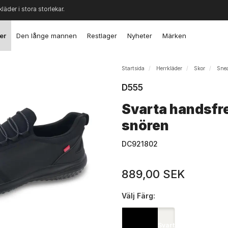
kläder i stora storlekar.
er
Den långe mannen
Restlager
Nyheter
Märken
Startsida
Herrkläder
Skor
Sne
D555
Svarta handsfr
snören
DC921802
889,00 SEK
Välj
Färg:
Svart