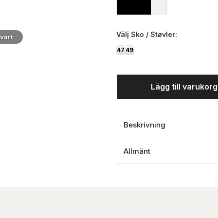
Välj
Sko / Støvler:
vart
47
49
Lägg till varukor
Beskrivning
Allmänt