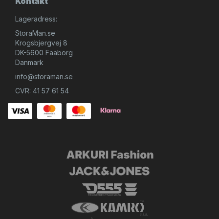
Kontakt
Lageradress:
StoraMan.se
Krogsbjergvej 8
DK-5600 Faaborg
Danmark
info@storaman.se
CVR: 41 57 61 54