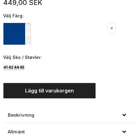
449,00 SEK
Välj
Färg:
Blå
Välj
Sko / Støvler:
41
42
44
45
Lägg till varukorgen
Beskrivning
Allmänt