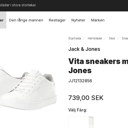
kläder i stora storlekar.
er
Den långe mannen
Restlager
Nyheter
Märken
Startsida
Herrkläder
Skor
Sne
Jack & Jones
Vita sneakers 
Jones
JJ12132856
739,00 SEK
Välj
Färg:
Vit