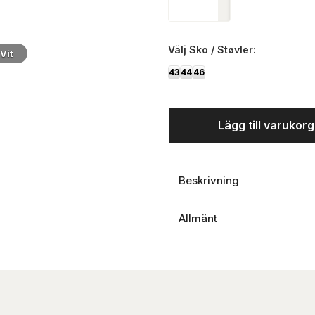
Välj
Sko / Støvler:
Vit
Modell
43
44
46
Lägg till varukor
Beskrivning
Allmänt