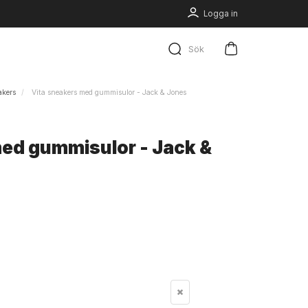
Logga in
Sök
akers
Vita sneakers med gummisulor - Jack & Jones
med gummisulor - Jack &