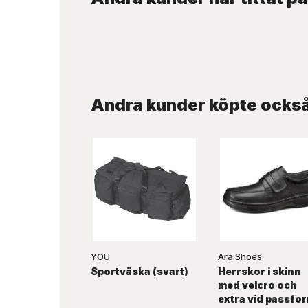
Andra kunder köpte ocks
YOU
Ara Shoes
Sportväska (svart)
Herrskor i skinn
med velcro och
extra vid passfo