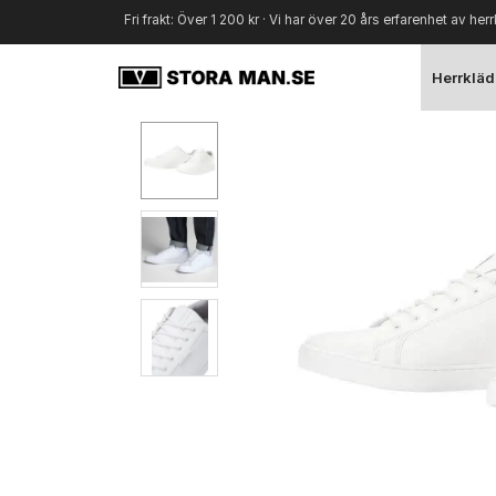
Fri frakt: Över 1 200 kr · Vi har över 20 års erfarenhet av herr
Herrkläd