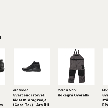
å
Ara Shoes
Marc & Mark
Mom
Svart snörstövel i
Koksgrå Overalls
Sv
läder m. dragkedja
st
rm
(Gore-Tex) - Ara (H)
BPA 