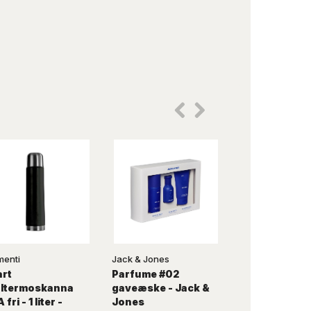
enti
Jack & Jones
Momenti
art
Parfume #02
Mörkblå
åltermoskanna
gaveæske - Jack &
ståltermosk
fri - 1 liter -
Jones
BPA fri - 1 liter