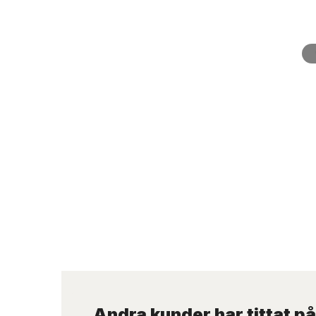
Skosnören
Andra kunder har tittat på