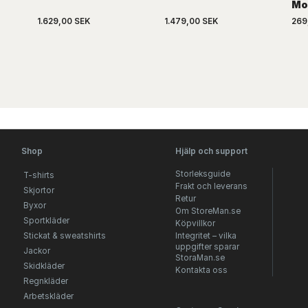
Mo
1.629,00 SEK
1.479,00 SEK
269
Shop
Hjälp och support
Storleksguide
T-shirts
Frakt och leverans
Skjortor
Retur
Byxor
Om StoreMan.se
Sportkläder
Köpvillkor
Stickat & sweatshirts
Integritet – vilka
uppgifter sparar
Jackor
StoraMan.se
Skidkläder
Kontakta oss
Regnkläder
Arbetskläder