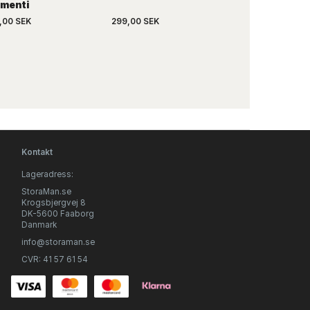
menti
Momenti
,00 SEK
299,00 SEK
269,00 SEK
Kontakt
Lageradress:
StoraMan.se
Krogsbjergvej 8
DK-5600 Faaborg
Danmark
info@storaman.se
CVR: 41 57 61 54