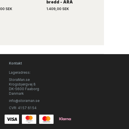
bredd - ARA
,00 SEK
1.409,00 SEK
889,00 SEK
Kontakt
Lageradress:
StoraMan.se
Krogsbjergvej 8
DK-5600 Faaborg
Danmark
info@storaman.se
CVR: 41 57 61 54