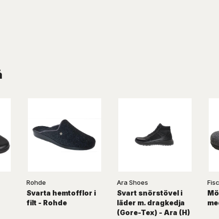
å
Rohde
Ara Shoes
Fis
Svarta hemtofflor i
Svart snörstövel i
Mör
filt - Rohde
läder m. dragkedja
me
(Gore-Tex) - Ara (H)