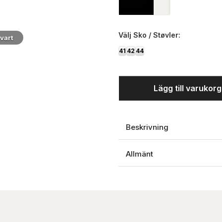
Välj
Sko / Støvler:
vart
41
42
44
Lägg till varukor
Beskrivning
Allmänt