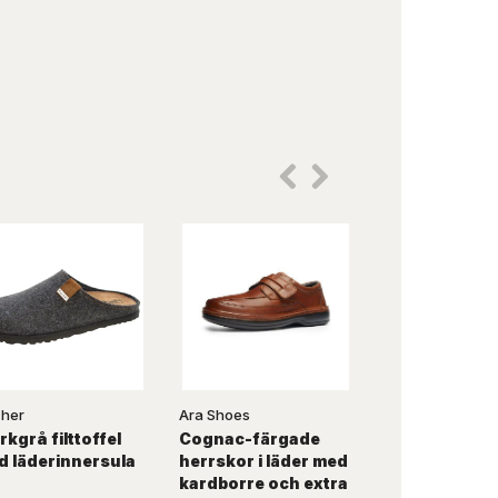
cher
Ara Shoes
Rohde
kgrå filttoffel
Cognac-färgade
Svarta hemtof
d läderinnersula
herrskor i läder med
läder med ext
kardborre och extra
bredd - Rohd