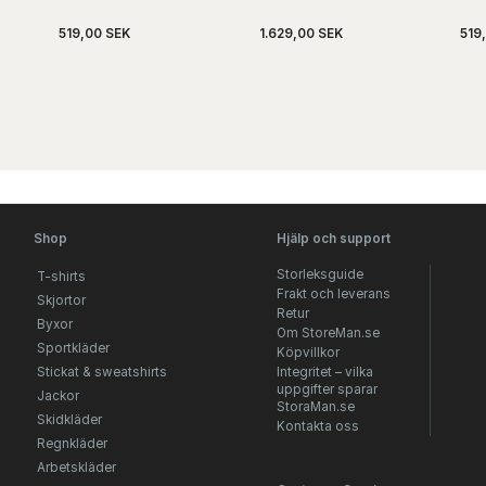
519,00 SEK
1.629,00 SEK
519
Shop
Hjälp och support
Storleksguide
T-shirts
Frakt och leverans
Skjortor
Retur
Byxor
Om StoreMan.se
Sportkläder
Köpvillkor
Stickat & sweatshirts
Integritet – vilka
uppgifter sparar
Jackor
StoraMan.se
Skidkläder
Kontakta oss
Regnkläder
Arbetskläder