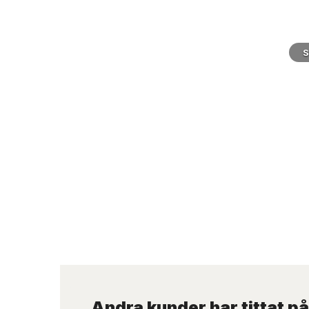
S
Andra kunder har tittat på