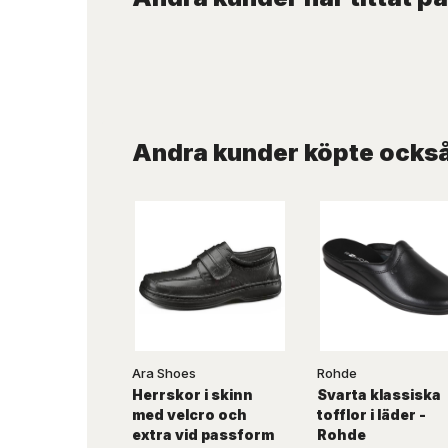
Andra kunder köpte ocks
Ara Shoes
Rohde
Herrskor i skinn
Svarta klassiska
med velcro och
tofflor i läder -
extra vid passform
Rohde