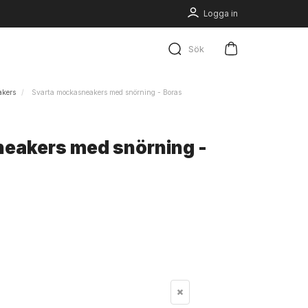
Logga in
Sök
akers
Svarta mockasneakers med snörning - Boras
eakers med snörning -