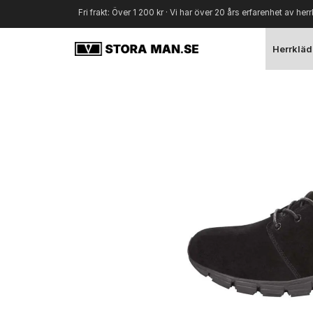
Fri frakt: Över 1 200 kr · Vi har över 20 års erfarenhet av herr
Herrkläd