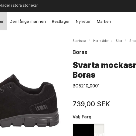
kläder i stora storlekar.
er
Den långe mannen
Restlager
Nyheter
Märken
Startsida
Herrkläder
Skor
Sne
Boras
Svarta mockasn
Boras
BO5210_0001
739,00 SEK
Välj
Färg:
Svart