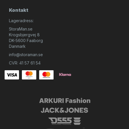
Kontakt
Lageradress:
StoraMan.se
Krogsbjergvej 8
DK-5600 Faaborg
Danmark
info@storaman.se
CVR: 41 57 61 54