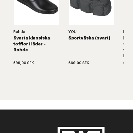
Rohde
YOU
Rohd
Svarta klassiska
Sportväska (svart)
Bred
tofflor i läder -
san
Rohde
vel
Roh
599,00 SEK
669,00 SEK
669,