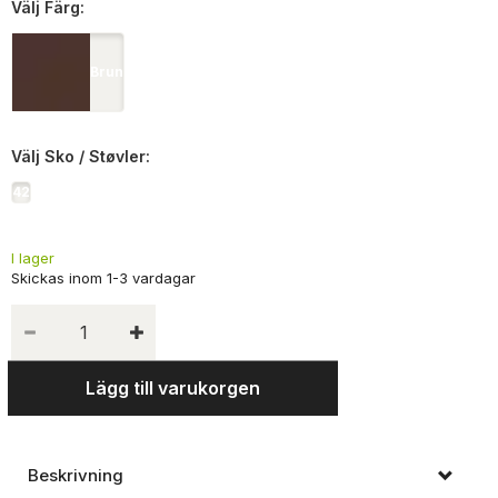
Välj
Färg:
Brun
Välj
Sko / Støvler:
42
I lager
Lägg till varukorgen
Beskrivning