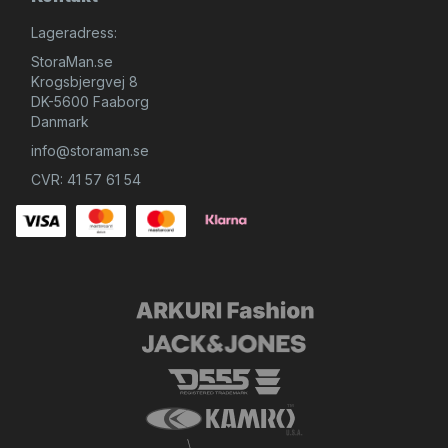
Lageradress:
StoraMan.se
Krogsbjergvej 8
DK-5600 Faaborg
Danmark
info@storaman.se
CVR: 41 57 61 54