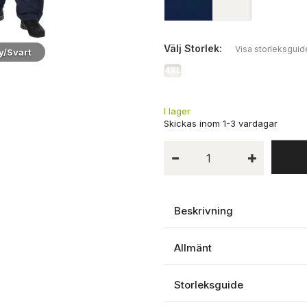
Välj
Storlek:
Visa storleksguid
y/Svart
4XL
I lager
Beskrivning
Allmänt
Storleksguide