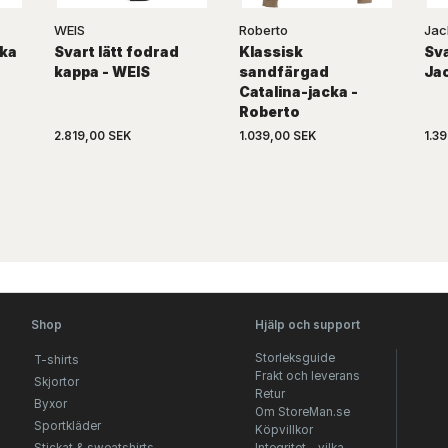
WEIS
Roberto
Jac
cka
Svart lätt fodrad
Klassisk
Sva
kappa - WEIS
sandfärgad
Ja
Catalina-jacka -
Roberto
2.819,00 SEK
1.039,00 SEK
1.3
Shop
Hjälp och support
Storleksguide
T-shirts
Frakt och leverans
Skjortor
Retur
Byxor
Om StoreMan.se
Sportkläder
Köpvillkor