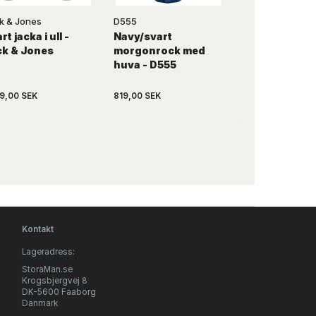
k & Jones
D555
Jack & Jones
rt jacka i ull -
Navy/svart
Olivgrön
ck & Jones
morgonrock med
bomberjacka 
huva - D555
& Jones
99,00 SEK
819,00 SEK
1.099,00 SEK
Kontakt
Lageradress:
StoraMan.se
Krogsbjergvej 8
DK-5600 Faaborg
Danmark