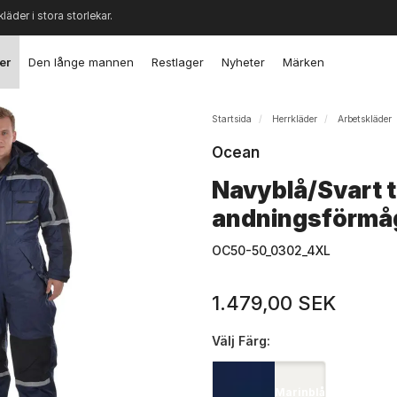
kläder i stora storlekar.
er
Den långe mannen
Restlager
Nyheter
Märken
Startsida
Herrkläder
Arbetskläder
Ocean
Navyblå/Svart t
andningsförmå
OC50-50_0302_4XL
1.479,00 SEK
Välj
Färg:
Marinblå