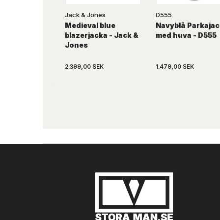
Jack & Jones
D555
Medieval blue
Navyblå Parkaja
blazerjacka - Jack &
med huva - D555
Jones
2.399,00 SEK
1.479,00 SEK