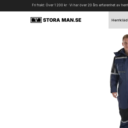
Fri frakt: Över 1 200 kr · Vi har över 20 års erfarenhet av herr
Herrkläd