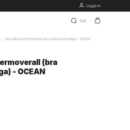
Logga in
Sök
Navyblå/Svart termoverall (bra andningsförmåga) - OCEAN
ermoverall (bra
ga) - OCEAN