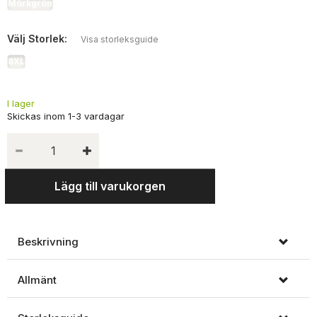
Mörkgrön
Välj
Storlek:
Visa storleksguide
8XL
I lager
Lägg till varukorgen
Beskrivning
Allmänt