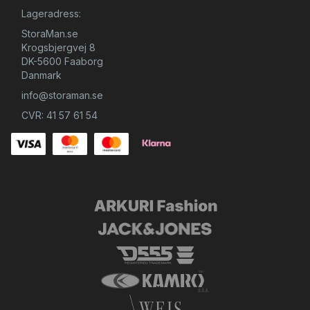
Lageradress:
StoraMan.se
Krogsbjergvej 8
DK-5600 Faaborg
Danmark
info@storaman.se
CVR: 41 57 61 54