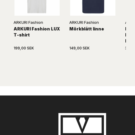
ARKURI Fashion
ARKURI Fashion
ARKU
ARKURI Fashion LUX
Mörkblått linne
Klas
T-shirt
Polo
Fas
199,00 SEK
149,00 SEK
339,