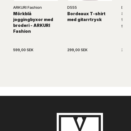
ARKURI Fashion
D555
D555
Mörkblå
Bordeaux T-shirt
Svar
joggingbyxor med
med gitarrtryck
färg
broderi - ARKURI
gita
Fashion
599,00 SEK
299,00 SEK
299,