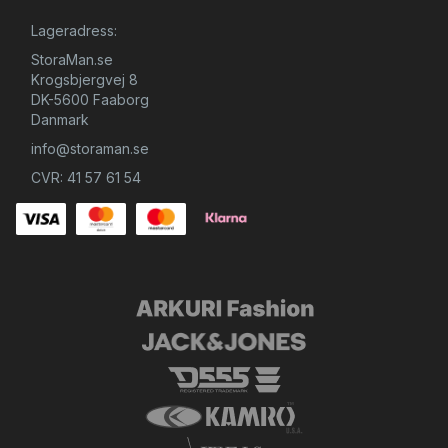
Lageradress:
StoraMan.se
Krogsbjergvej 8
DK-5600 Faaborg
Danmark
info@storaman.se
CVR: 41 57 61 54