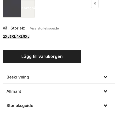
Koksgrå
Välj
Storlek:
Visa storleksguide
2XL
3XL
4XL
5XL
Lägg till varukorgen
Beskrivning
Allmänt
Storleksguide