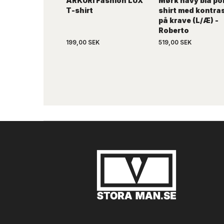
ARKURI Fashion LUX
Mørk navy blå po
T-shirt
shirt med kontra
på krave (L/Æ) -
Roberto
199,00 SEK
519,00 SEK