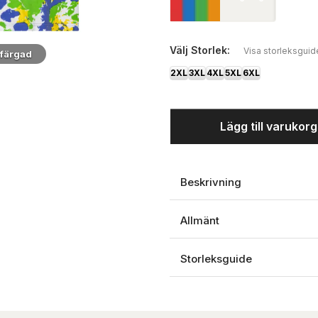
Välj
Storlek:
Visa storleksguid
rfärgad
2XL
3XL
4XL
5XL
6XL
Lägg till varukor
Beskrivning
Allmänt
Storleksguide