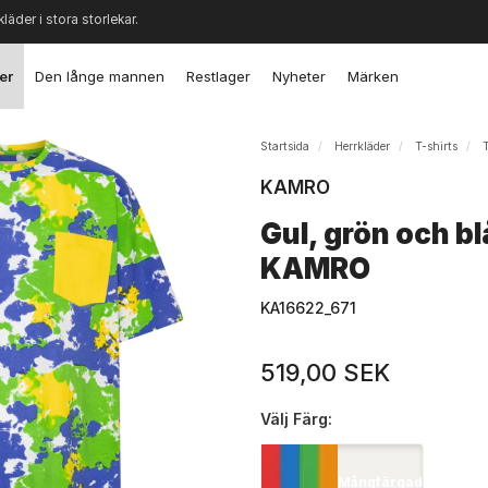
kläder i stora storlekar.
er
Den långe mannen
Restlager
Nyheter
Märken
Startsida
Herrkläder
T-shirts
T
KAMRO
Gul, grön och bl
KAMRO
KA16622_671
519,00 SEK
Välj
Färg:
Mångfärgad