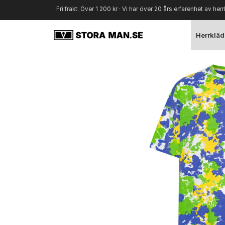
Fri frakt: Över 1 200 kr · Vi har över 20 års erfarenhet av herr
Herrkläd