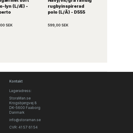
ngærmet sort
Navy/vit/grå randig
Svart pikétrö
o-lyn (L/Æ) -
rugbyinspirerad
kontrast (L/Ä
berto
polo (L/Ä) - D555
KAMRO
,00 SEK
599,00 SEK
739,00 SEK
Kontakt
Lageradress:
StoraMan.se
Krogsbjergvej 8
DK-5600 Faaborg
Danmark
info@storaman.se
CVR: 41 57 61 54