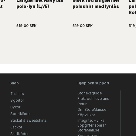
lo-
Langærmet Navy blå
Mørk rød langærmet
La
st
polo-lyn (L/Æ)
poloshirt med lynlås
pol
Ro
519,00 SEK
519,00 SEK
519
Shop
Hjälp och support
Storleksguide
T-shirts
Frakt och leverans
Skjortor
Retur
Byxor
Om StoreMan.se
Sportkläder
Köpvillkor
Stickat & sweatshirts
Integritet – vilka
uppgifter sparar
Jackor
StoraMan.se
Skidkläder
Kontakta oss