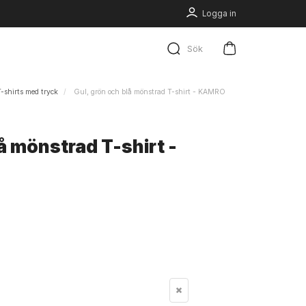
Logga in
Sök
-shirts med tryck
Gul, grön och blå mönstrad T-shirt - KAMRO
å mönstrad T-shirt -