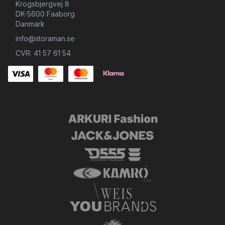
Krogsbjergvej 8
DK-5600 Faaborg
Danmark
info@storaman.se
CVR: 41 57 61 54