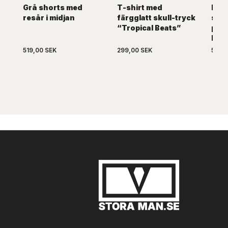
Grå shorts med
T-shirt med
Mørk
resår i midjan
färgglatt skull-tryck
shir
“Tropical Beats”
på k
Rob
519,00 SEK
299,00 SEK
519,0