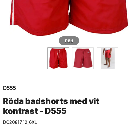
Röd
D555
Röda badshorts med vit
kontrast - D555
DC20817_12_6XL