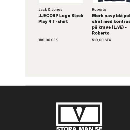
Jack & Jones
Roberto
JJECORP Logo Black
Mørk navy blå po
Play 4 T-shirt
shirt med kontra
på krave (L/Æ) -
Roberto
199,00 SEK
519,00 SEK