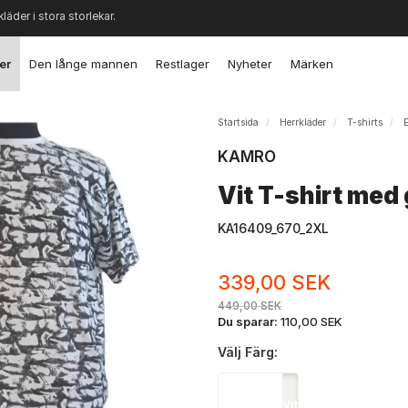
kläder i stora storlekar.
er
Den långe mannen
Restlager
Nyheter
Märken
Startsida
Herrkläder
T-shirts
KAMRO
Vit T-shirt med
KA16409_670_2XL
339,00 SEK
449,00 SEK
Du sparar:
110,00 SEK
Välj
Färg:
Vit