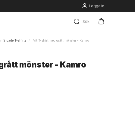
Logga in
Sök
Enfärgade T-shirts
Vit T-shirt med grått mönster - Kamro
 grått mönster - Kamro