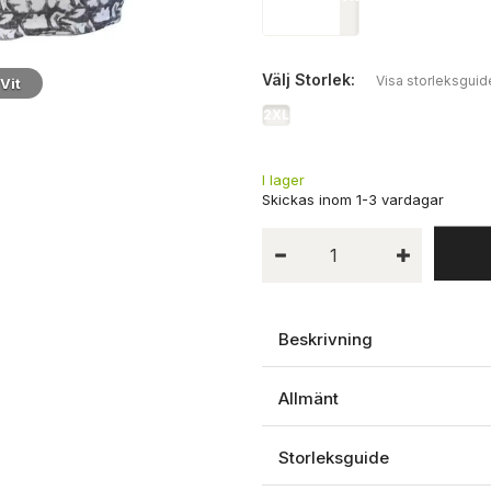
Välj
Storlek:
Visa storleksguid
Vit
Närbild
2XL
I lager
Beskrivning
Allmänt
Storleksguide