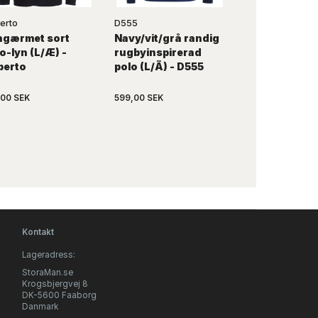
erto
D555
KAMRO
ngærmet sort
Navy/vit/grå randig
Svart pikétrö
o-lyn (L/Æ) -
rugbyinspirerad
kontrast (L/Ä
berto
polo (L/Ä) - D555
KAMRO
,00 SEK
599,00 SEK
739,00 SEK
Kontakt
Lageradress:
StoraMan.se
Krogsbjergvej 8
DK-5600 Faaborg
Danmark