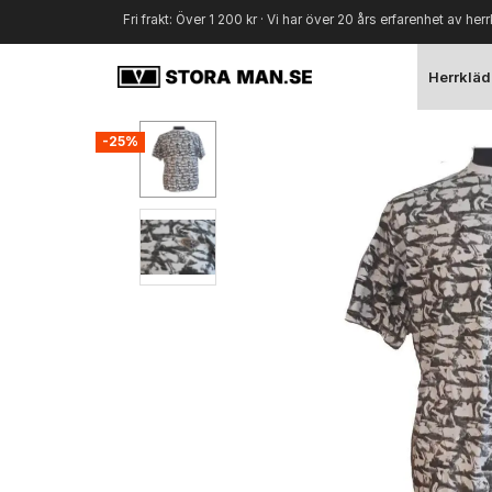
Fri frakt: Över 1 200 kr · Vi har över 20 års erfarenhet av herr
Herrkläd
-25%