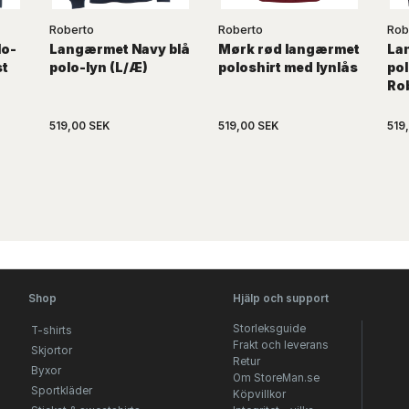
Roberto
Roberto
Rob
lo-
Langærmet Navy blå
Mørk rød langærmet
La
st
polo-lyn (L/Æ)
poloshirt med lynlås
pol
Ro
519,00 SEK
519,00 SEK
519
Shop
Hjälp och support
Storleksguide
T-shirts
Frakt och leverans
Skjortor
Retur
Byxor
Om StoreMan.se
Sportkläder
Köpvillkor