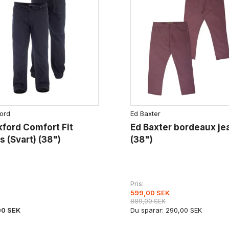
ord
Ed Baxter
ford Comfort Fit
Ed Baxter bordeaux je
s (Svart) (38")
(38")
Pris
599,00 SEK
889,00 SEK
00 SEK
Du sparar:
290,00 SEK