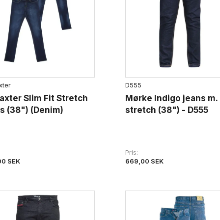
xter
D555
axter Slim Fit Stretch
Mørke Indigo jeans m.
s (38") (Denim)
stretch (38") - D555
Pris
00 SEK
669,00 SEK