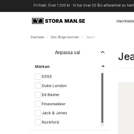
Fri frakt: Över 1 200 kr · Vi har över 20 års erfarenhet av herr
Herrkläd
Startsida
Den långe mannen
Jeans
Byt
Anpassa val
Je
filtret
Märken
D555
Duke London
Ed Baxter
Finesmekker
Jack & Jones
Rockford