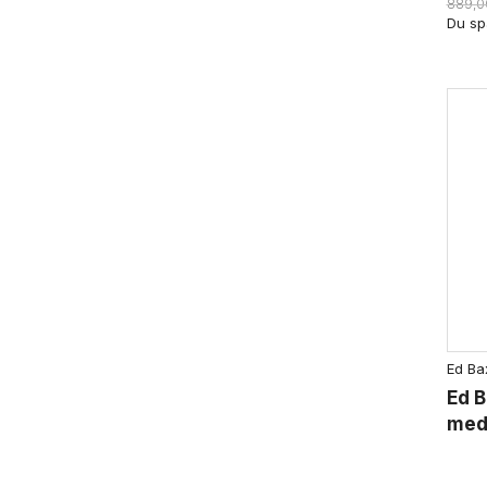
889,0
Du sp
Ed Ba
Ed B
med 