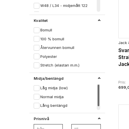
W48 / L34 - midjemått 122
W50 / L34 - midjemått 127
Kvalitet
W52 / L34 - midjemått 132
Bomull
W54 / L34 - midjemått 137
100 % bomull
W56 / L34 - midjemått 142
Jack 
Återvunnen bomull
W58 / L34 - midjemått 147
Svar
Polyester
Stra
W60 / L34 - midjemått 152
Jac
Stretch (elastan m.m.)
W62 / L34 - midjemått 157
W64 / L34 - midjemått 162
Midja/benlängd
Pris
W32 / L38 - midjemått 82
699,
Låg midja (low)
W34 / L38 - midjemått 87
Normal midja
W36 / L38 - midjemått 92
Lång benlängd
W38 / L38 - midjemått 97
Prisnivå
W40 / L38 - midjemått 102
W42 / L38 - midjemått 107