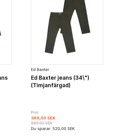
Ed Baxter
ans
Ed Baxter jeans (34\")
(Timjanfärgad)
Pris
369,00 SEK
889,00 SEK
Du sparar:
520,00 SEK