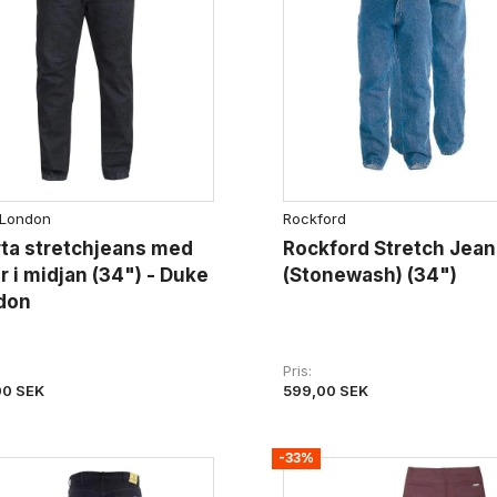
 London
Rockford
ta stretchjeans med
Rockford Stretch Jean
r i midjan (34") - Duke
(Stonewash) (34")
don
Pris
00 SEK
599,00 SEK
-33%