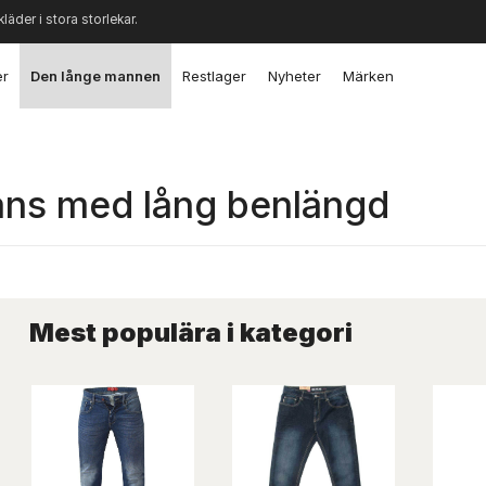
kläder i stora storlekar.
er
Den långe mannen
Restlager
Nyheter
Märken
ans med lång benlängd
Mest populära i kategori