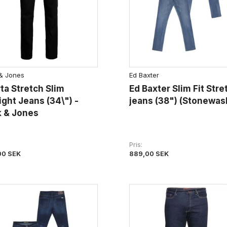
& Jones
Ed Baxter
ta Stretch Slim
Ed Baxter Slim Fit Stre
ight Jeans (34\") -
jeans (38") (Stonewas
k & Jones
Pris
00 SEK
889,00 SEK