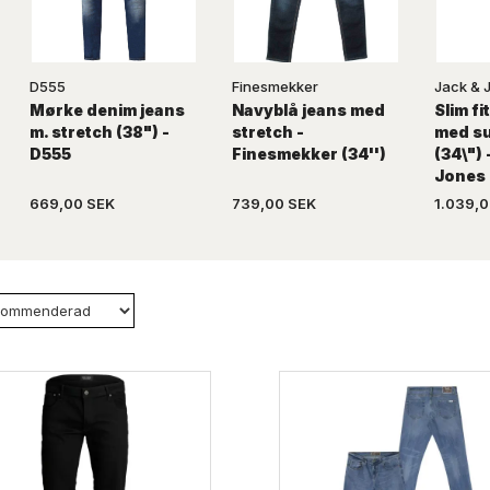
D555
Finesmekker
Jack & 
Mørke denim jeans
Navyblå jeans med
Slim f
m. stretch (38") -
stretch -
med su
D555
Finesmekker (34'')
(34\") 
Jones
669,00 SEK
739,00 SEK
1.039,0