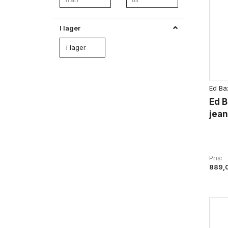
W44 / L38 - midjemått 112
I lager
W46 / L38 - midjemått 117
W48 / L38 - midjemått 122
i lager
W50 / L38 - midjemått 127
Ed Ba
Ed B
jean
Pris
889,