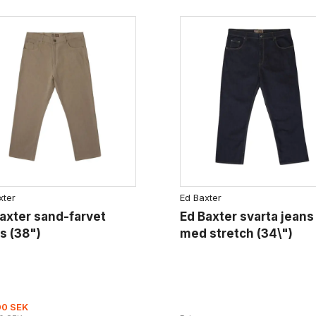
xter
Ed Baxter
axter sand-farvet
Ed Baxter svarta jeans
s (38")
med stretch (34\")
00 SEK