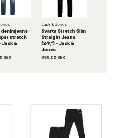
Jones
Jack & Jones
D555
it denimjeans
Svarta Stretch Slim
Grå jeans m. stre
per stretch
Straight Jeans
(38") - D555
- Jack &
(34\") - Jack &
Jones
0 SEK
699,00 SEK
669,00 SEK