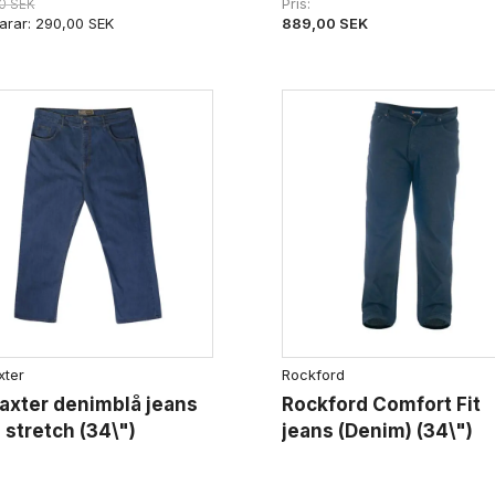
Pris
0 SEK
889,00 SEK
arar:
290,00 SEK
xter
Rockford
axter denimblå jeans
Rockford Comfort Fit
stretch (34\")
jeans (Denim) (34\")