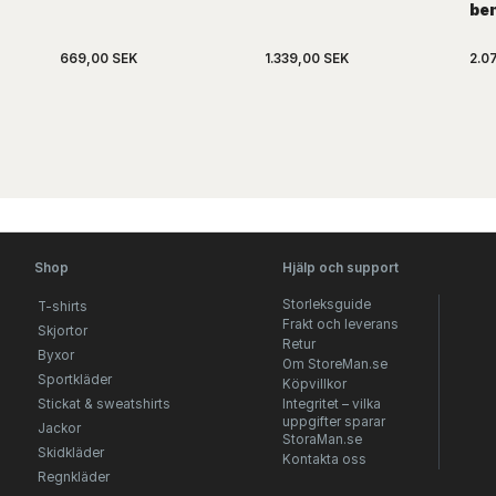
be
669,00 SEK
1.339,00 SEK
2.0
Shop
Hjälp och support
Storleksguide
T-shirts
Frakt och leverans
Skjortor
Retur
Byxor
Om StoreMan.se
Sportkläder
Köpvillkor
Stickat & sweatshirts
Integritet – vilka
uppgifter sparar
Jackor
StoraMan.se
Skidkläder
Kontakta oss
Regnkläder