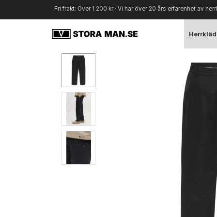
Fri frakt: Över 1 200 kr · Vi har över 20 års erfarenhet av herr
Herrkläd