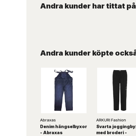
Andra kunder har tittat på
Andra kunder köpte ocks
Abraxas
ARKURI Fashion
Denim hängselbyxor
Svarta joggingby
- Abraxas
med broderi -