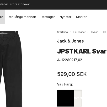
kläder i stora storlekar.
er
Den långe mannen
Restlager
Nyheter
Märken
Startsida
Herrkläder
Byxor
Ca
Jack & Jones
JPSTKARL Svart
JJ12289217_02
599,00 SEK
Välj
Färg:
Svart