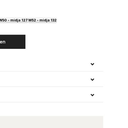
W50 - midja 127
W52 - midja 132
Svart
gen