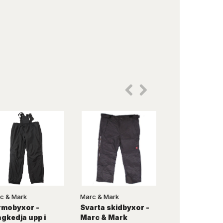
c & Mark
Marc & Mark
Camus
rmobyxor -
Svarta skidbyxor -
Svarta joggi
gkedja upp i
Marc & Mark
utan mudd -