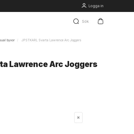
Logga in
Sök
sual byxor
JPSTKARL Svarta Lawrence Arc Joggers
a Lawrence Arc Joggers