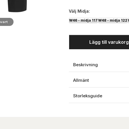
Välj
Midja:
W46 - midja 117
W48 - midja 122
vart
Modellfoto
Lägg till varukor
Beskrivning
Allmänt
Storleksguide