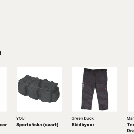
å
YOU
Green Duck
Mar
xor
Sportväska (svart)
Skidbyxor
Te
Dra