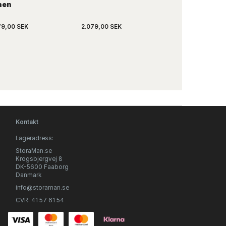
nen
/ YOU
79,00 SEK
2.079,00 SEK
449,00 SEK
Kontakt
Lageradress:
StoraMan.se
Krogsbjergvej 8
DK-5600 Faaborg
Danmark
info@storaman.se
CVR: 41 57 61 54