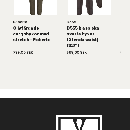
Roberto
D555
ARKU
Olivfärgade
D555 klassiska
Svar
cargobyxor med
svarta byxor
med 
stretch - Roberto
(Xtenda waist)
ARK
(32\")
739,00 SEK
599,00 SEK
599,