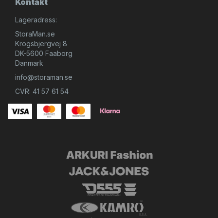
Kontakt
Lageradress:
StoraMan.se
Krogsbjergvej 8
DK-5600 Faaborg
Danmark
info@storaman.se
CVR: 41 57 61 54