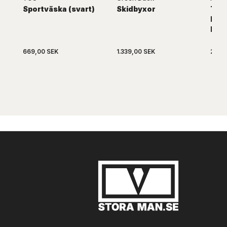
Sportväska (svart)
Skidbyxor
Ter
Drag
ben
669,00 SEK
1.339,00 SEK
2.07