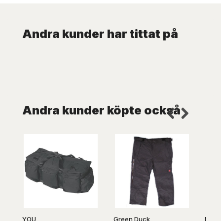
Andra kunder har tittat på
Andra kunder köpte också
YOU
Green Duck
Marc