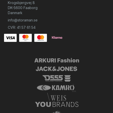
Krogsbjergvej 8
DK-5600 Faaborg
Danmark
info@storaman.se
CVR: 41 57 61 54