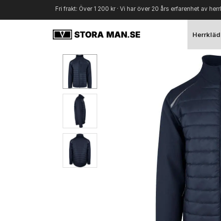
Fri frakt: Över 1 200 kr · Vi har över 20 års erfarenhet av herr
Herrkläd