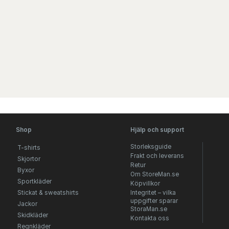
Shop
Hjälp och support
Storleksguide
T-shirts
Frakt och leverans
Skjortor
Retur
Byxor
Om StoreMan.se
Sportkläder
Köpvillkor
Stickat & sweatshirts
Integritet – vilka
uppgifter sparar
Jackor
StoraMan.se
Skidkläder
Kontakta oss
Regnkläder