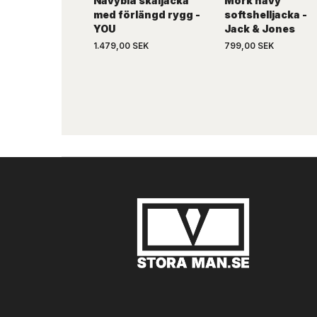
Navyblå skaljacka
Mörk navy
med förlängd rygg -
softshelljacka -
YOU
Jack & Jones
1.479,00 SEK
799,00 SEK