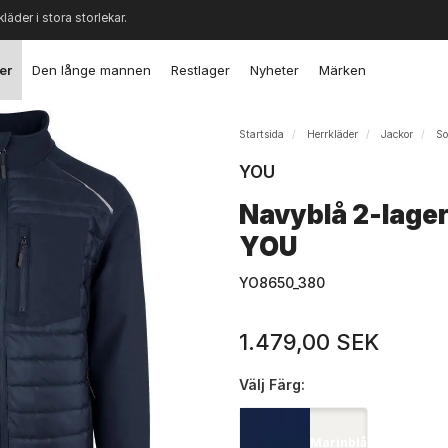
kläder i stora storlekar.
er
Den långe mannen
Restlager
Nyheter
Märken
Startsida
Herrkläder
Jackor
So
YOU
Navyblå 2-lager
YOU
YO8650_380
1.479,00 SEK
Välj
Färg:
Marinblå