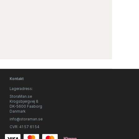
Kontakt
Lageradress:
StoraMan.se
Krogsbjergvej 8
DK-5600 Faaborg
Danmark
info@storaman.se
CVR: 41 57 61 54