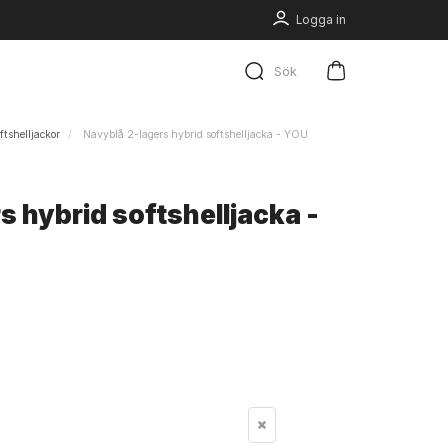
Logga in
Sök
ftshelljackor
Navyblå 2-lagers hybrid softshelljacka - YOU
s hybrid softshelljacka -