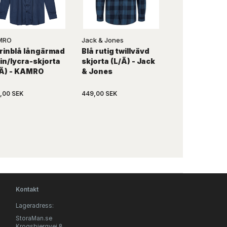
MRO
Jack & Jones
KAMRO
rinblå långärmad
Blå rutig twillvävd
Svart Hawaiis
in/lycra-skjorta
skjorta (L/Ä) - Jack
med flerfärga
/Ä) - KAMRO
& Jones
tryck (K/Ä) 
,00 SEK
449,00 SEK
739,00 SEK
Kontakt
Lageradress:
StoraMan.se
Krogsbjergvej 8