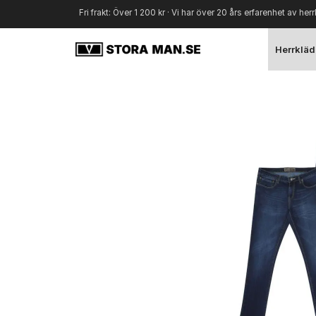
Fri frakt: Över 1 200 kr · Vi har över 20 års erfarenhet av herr
Herrkläd