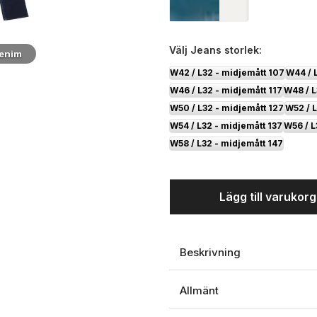
Välj
Jeans storlek:
enim
W42 / L32 - midjemått 107
W44 / 
W46 / L32 - midjemått 117
W48 / L
W50 / L32 - midjemått 127
W52 / L
W54 / L32 - midjemått 137
W56 / L
W58 / L32 - midjemått 147
Lägg till varukor
Beskrivning
Allmänt