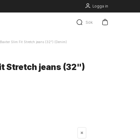
Logga in
Sök
Baxter Slim Fit Stretch jeans (32") (Denim)
it Stretch jeans (32")