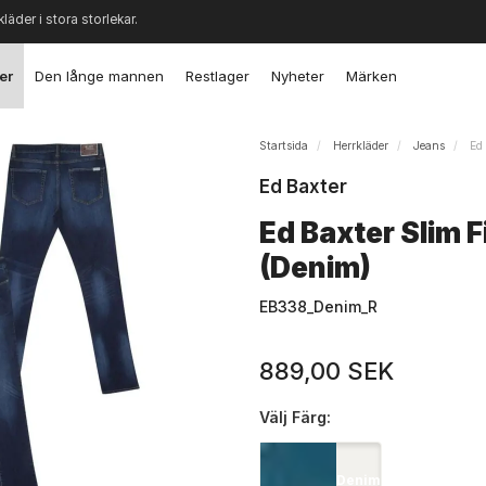
kläder i stora storlekar.
er
Den långe mannen
Restlager
Nyheter
Märken
Startsida
Herrkläder
Jeans
Ed 
Ed Baxter
Ed Baxter Slim F
(Denim)
EB338_Denim_R
889,00 SEK
Välj
Färg:
Denim