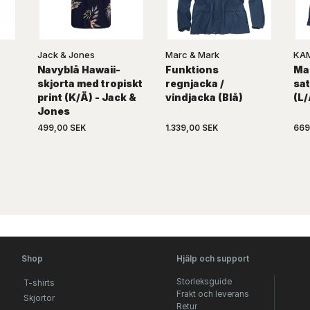
Jack & Jones
Marc & Mark
KA
Navyblå Hawaii-
Funktions
Ma
skjorta med tropiskt
regnjacka /
sat
print (K/Ä) - Jack &
vindjacka (Blå)
(L
Jones
499,00 SEK
1.339,00 SEK
669
Shop
Hjälp och support
Storleksguide
T-shirts
Frakt och leverans
Skjortor
Retur