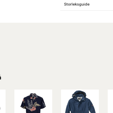
Storleksguide
å