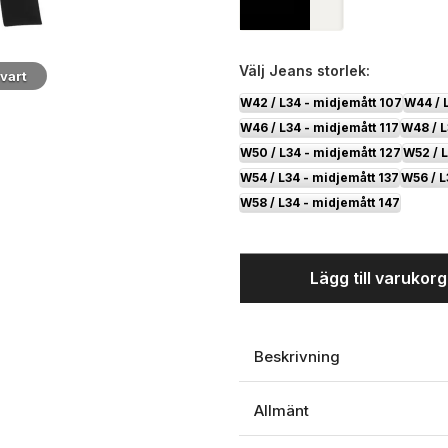
Välj
Jeans storlek:
vart
W42 / L34 - midjemått 107
W44 / 
W46 / L34 - midjemått 117
W48 / L
W50 / L34 - midjemått 127
W52 / L
W54 / L34 - midjemått 137
W56 / L
W58 / L34 - midjemått 147
Lägg till varukor
Beskrivning
Allmänt