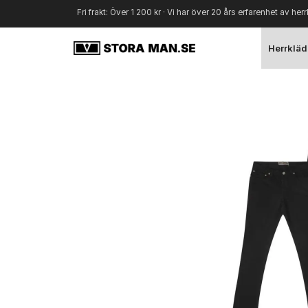
Fri frakt: Över 1 200 kr · Vi har över 20 års erfarenhet av herr
Herrkläd