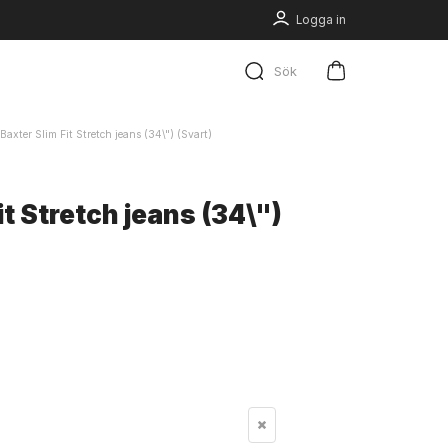
Logga in
Sök
Baxter Slim Fit Stretch jeans (34\") (Svart)
it Stretch jeans (34\")