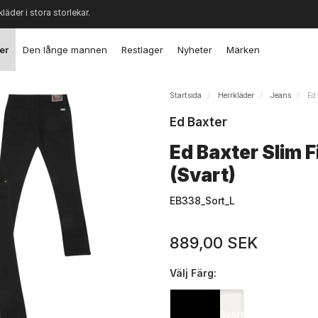
kläder i stora storlekar.
er
Den långe mannen
Restlager
Nyheter
Märken
Startsida
Herrkläder
Jeans
Ed 
Ed Baxter
Ed Baxter Slim F
(Svart)
EB338_Sort_L
889,00 SEK
Välj
Färg:
Svart