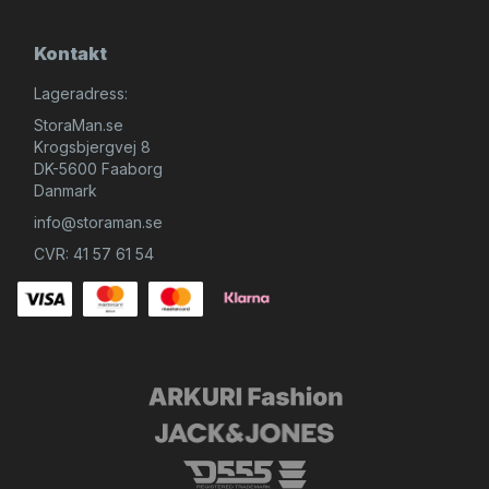
Kontakt
Lageradress:
StoraMan.se
Krogsbjergvej 8
DK-5600 Faaborg
Danmark
info@storaman.se
CVR: 41 57 61 54