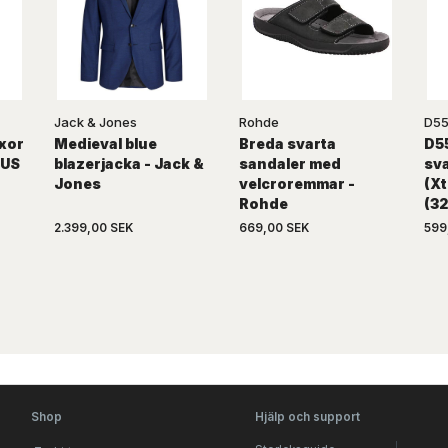
Jack & Jones
Rohde
D5
xor
Medieval blue
Breda svarta
D55
MUS
blazerjacka - Jack &
sandaler med
sva
Jones
velcroremmar -
(Xt
Rohde
(32
2.399,00 SEK
669,00 SEK
599
Shop
Hjälp och support