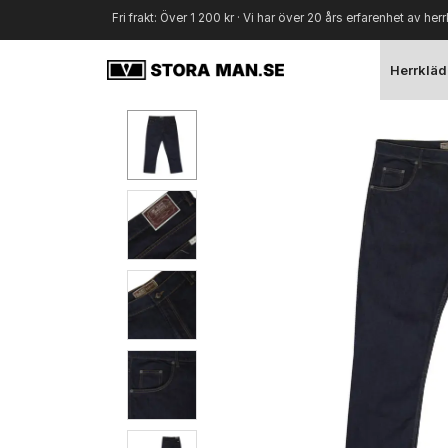
Fri frakt: Över 1 200 kr · Vi har över 20 års erfarenhet av herr
Herrkläd