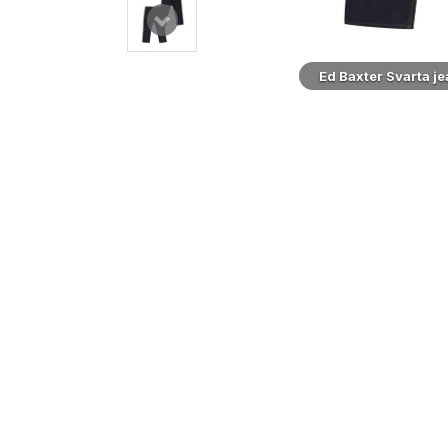
arta jeans med stretch (32\")
Ed Baxter Svarta je