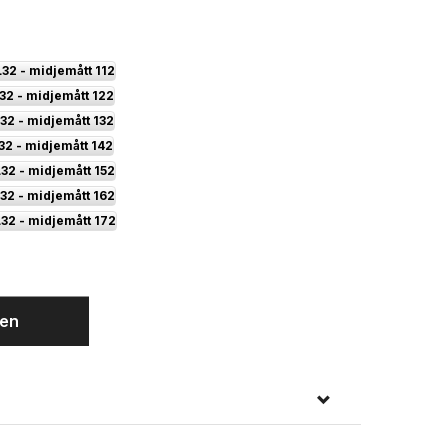
L32 - midjemått 112
 stretch (32\")
Ed Baxter Svarta jeans med stretc
32 - midjemått 122
32 - midjemått 132
32 - midjemått 142
32 - midjemått 152
32 - midjemått 162
L32 - midjemått 172
gen