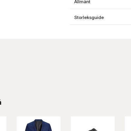
Allmänt
Storleksguide
å