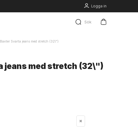
Logga in
Sök
Baxter Svarta jeans med stretch (32\")
a jeans med stretch (32\")