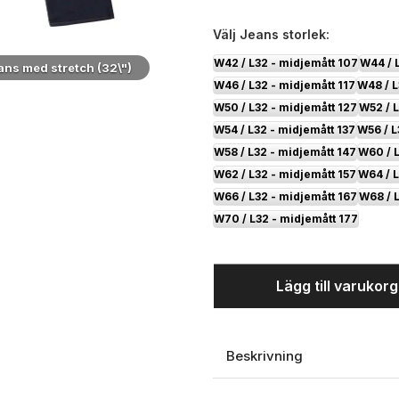
Välj
Jeans storlek:
W42 / L32 - midjemått 107
W44 / 
ans med stretch (32\")
Ed Baxter Svarta jeans med
W46 / L32 - midjemått 117
W48 / L
W50 / L32 - midjemått 127
W52 / L
W54 / L32 - midjemått 137
W56 / L
W58 / L32 - midjemått 147
W60 / L
W62 / L32 - midjemått 157
W64 / L
W66 / L32 - midjemått 167
W68 / 
W70 / L32 - midjemått 177
Lägg till varukor
Beskrivning