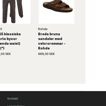
55
Rohde
Camus
5 klassiska
Breda bruna
Marinblå
rta byxor
sandaler med
joggingbyxor
enda waist)
velcroremmar -
mudd - CAMU
\")
Rohde
YOU
,00 SEK
669,00 SEK
449,00 SEK
Kontakt