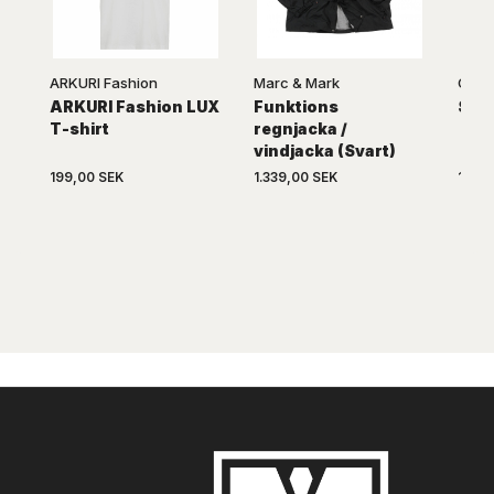
ARKURI Fashion
Marc & Mark
Gree
ARKURI Fashion LUX
Funktions
Ski
T-shirt
regnjacka /
vindjacka (Svart)
199,00 SEK
1.339,00 SEK
1.339