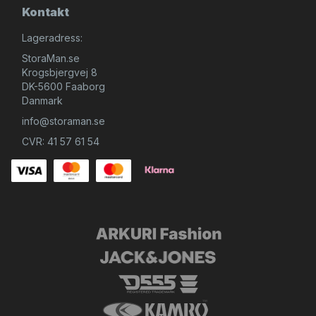
Kontakt
Lageradress:
StoraMan.se
Krogsbjergvej 8
DK-5600 Faaborg
Danmark
info@storaman.se
CVR: 41 57 61 54