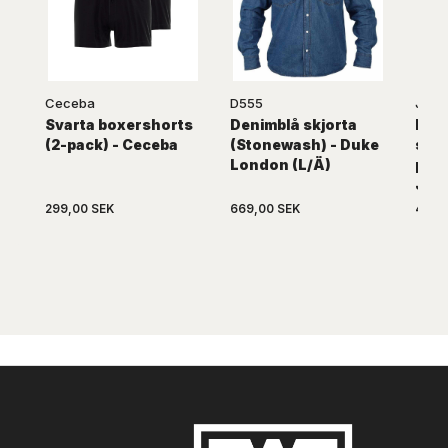
Ceceba
D555
Jack
Svarta boxershorts
Denimblå skjorta
Navy
(2-pack) - Ceceba
(Stonewash) - Duke
skjo
London (L/Ä)
prin
Jon
299,00 SEK
669,00 SEK
499,