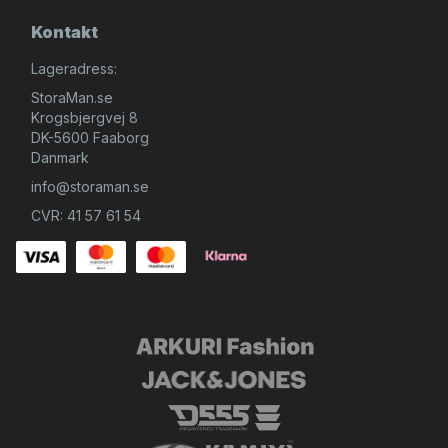
Kontakt
Lageradress:
StoraMan.se
Krogsbjergvej 8
DK-5600 Faaborg
Danmark
info@storaman.se
CVR: 41 57 61 54