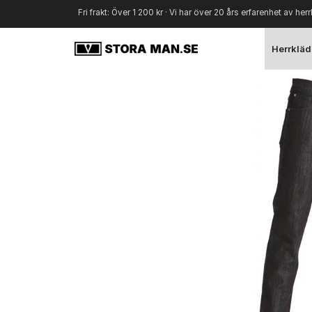
Fri frakt: Över 1 200 kr · Vi har över 20 års erfarenhet av herr
Herrkläd