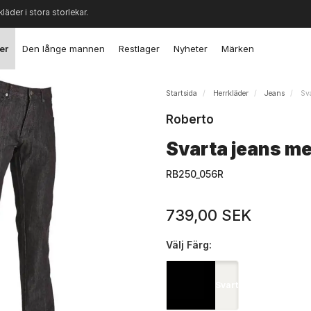
kläder i stora storlekar.
er
Den långe mannen
Restlager
Nyheter
Märken
Startsida
Herrkläder
Jeans
Sva
Roberto
Svarta jeans me
RB250_056R
739,00 SEK
Välj
Färg:
Svart