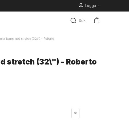
Logga in
Sök
rta jeans med stretch (32\") - Roberto
d stretch (32\") - Roberto