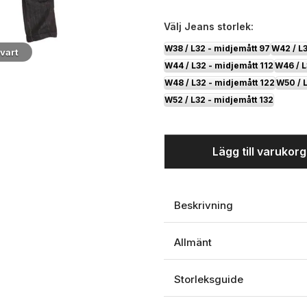
Välj
Jeans storlek:
W38 / L32 - midjemått 97
W42 / L3
vart
W44 / L32 - midjemått 112
W46 / L
W48 / L32 - midjemått 122
W50 / 
W52 / L32 - midjemått 132
Lägg till varukor
Beskrivning
Allmänt
Storleksguide