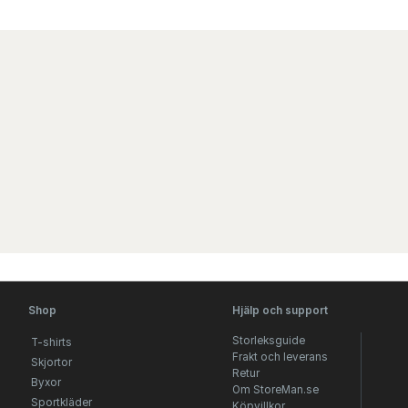
Shop
Hjälp och support
Storleksguide
T-shirts
Frakt och leverans
Skjortor
Retur
Byxor
Om StoreMan.se
Sportkläder
Köpvillkor