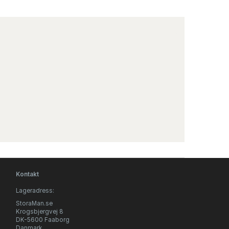
Kontakt
Lageradress:
StoraMan.se
Krogsbjergvej 8
DK-5600 Faaborg
Danmark