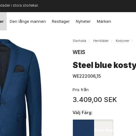
kläder i stora storlekar.
er
Den långe mannen
Restlager
Nyheter
Märken
Startsida
Herrkläder
Kostymer
WEIS
Steel blue kost
WE222006_15
Pris från
3.409,00 SEK
Välj
Färg:
Steel Blue