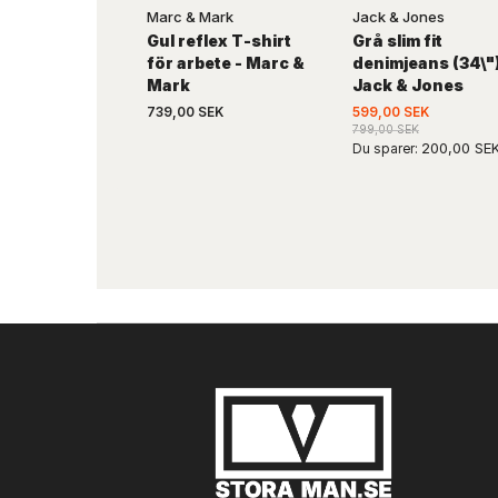
Marc & Mark
Jack & Jones
Gul reflex T-shirt
Grå slim fit
för arbete - Marc &
denimjeans (34\")
Mark
Jack & Jones
739,00 SEK
599,00 SEK
799,00 SEK
200,00 SE
Du sparer: