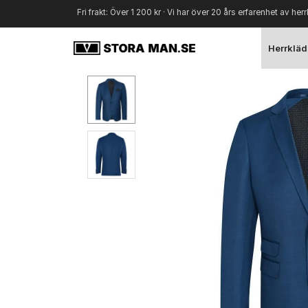
Fri frakt: Över 1 200 kr · Vi har över 20 års erfarenhet av herr
Herrkläd