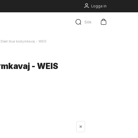
Logga in
Sök
Steel blue kostymkavaj - WEIS
ymkavaj - WEIS