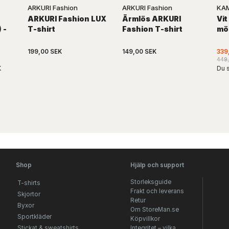
ARKURI Fashion
ARKURI Fashion
KA
ARKURI Fashion LUX
Ärmlös ARKURI
Vit
 -
T-shirt
Fashion T-shirt
mö
199,00 SEK
149,00 SEK
339
449
K
Du s
Shop
Hjälp och support
Storleksguide
T-shirts
Frakt och leverans
Skjortor
Retur
Byxor
Om StoreMan.se
Sportkläder
Köpvillkor
Stickat & sweatshirts
Integritet – vilka