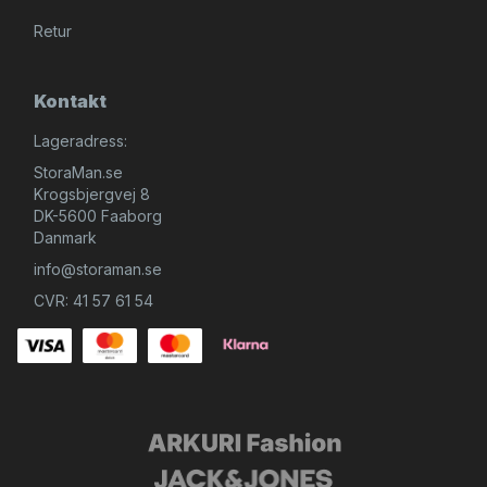
Retur
Kontakt
Lageradress:
StoraMan.se
Krogsbjergvej 8
DK-5600 Faaborg
Danmark
info@storaman.se
CVR: 41 57 61 54