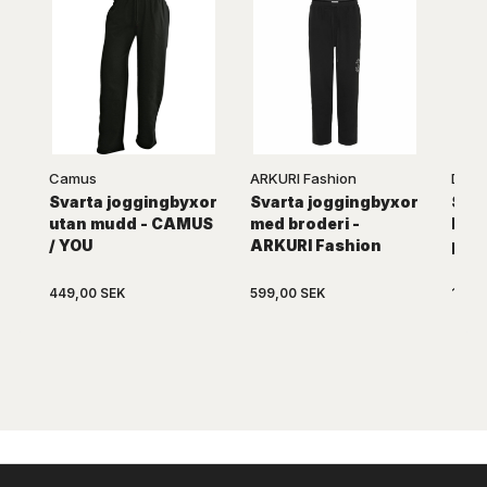
Camus
ARKURI Fashion
D555
Svarta joggingbyxor
Svarta joggingbyxor
Svar
utan mudd - CAMUS
med broderi -
kom
/ YOU
ARKURI Fashion
par)
449,00 SEK
599,00 SEK
179,