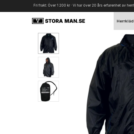
Fri frakt: Över 1 200 kr · Vi har över 20 års erfarenhet av herr
Herrkläd