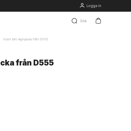
Logga in
Sök
Svart lätt regnjacka från D555
jacka från D555