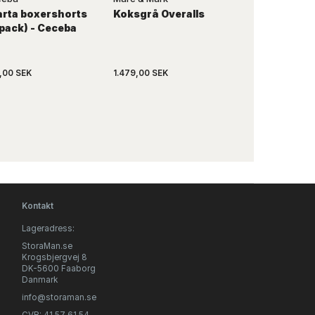
arta boxershorts
Koksgrå Overalls
Mörkblå
pack) - Ceceba
ståltermosk
BPA fri - 1 liter
Momenti
,00 SEK
1.479,00 SEK
269,00 SEK
Kontakt
Lageradress:
StoraMan.se
Krogsbjergvej 8
DK-5600 Faaborg
Danmark
info@storaman.se