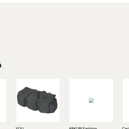
å
YOU
ARKURI Fashion
Ce