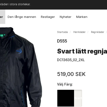
kläder i stora storlekar.
er
Den långe mannen
Restlager
Nyheter
Märken
Startsida
Herrkläder
Regnkläder
D555
Svart lätt regn
DC13635_02_2XL
519,00 SEK
Välj
Färg:
Svart