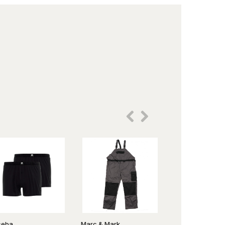
ceba
Marc & Mark
Momenti