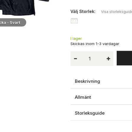
Välj
Storlek:
Visa storleksguid
2XL
ka - Svart
Modell
I lager
Beskrivning
Allmänt
Storleksguide