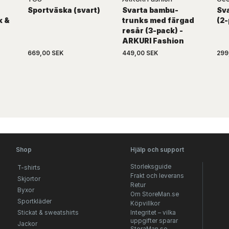
Sportväska (svart)
Svarta bambu-
Sv
k &
trunks med färgad
(2-
resår (3-pack) -
ARKURI Fashion
669,00 SEK
449,00 SEK
299
Shop
Hjälp och support
Storleksguide
T-shirts
Frakt och leverans
Skjortor
Retur
Byxor
Om StoreMan.se
Sportkläder
Köpvillkor
Stickat & sweatshirts
Integritet – vilka
uppgifter sparar
Jackor