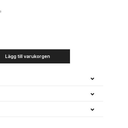
e
Påse - lätt att ta med
Lägg till varukorgen