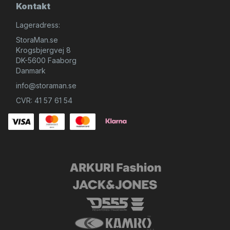
Kontakt
Lageradress:
StoraMan.se
Krogsbjergvej 8
DK-5600 Faaborg
Danmark
info@storaman.se
CVR: 41 57 61 54