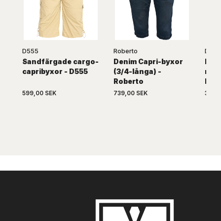
D555
Roberto
D555
Sandfärgade cargo-
Denim Capri-byxor
Mör
capribyxor - D555
(3/4-långa) -
med 
Roberto
D55
599,00 SEK
739,00 SEK
369,