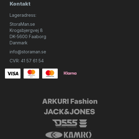
Kontakt
Lageradress:
StoraMan.se
Krogsbjergvej 8
DK-5600 Faaborg
Danmark
info@storaman.se
CVR: 41 57 61 54