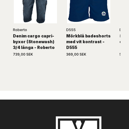
Roberto
D555
D555
Denim cargo capri-
Mörkblå badeshorts
San
byxor (Stonewash)
med vit kontrast -
capr
3/4 långa - Roberto
D555
739,00 SEK
369,00 SEK
599,