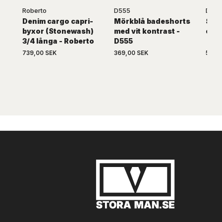
Roberto
D555
D555
Denim cargo capri-
Mörkblå badeshorts
San
byxor (Stonewash)
med vit kontrast -
capr
3/4 långa - Roberto
D555
739,00 SEK
369,00 SEK
599,