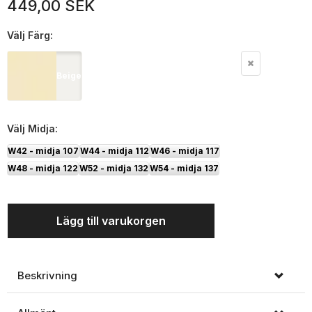
449,00 SEK
Välj
Färg:
Beige
Välj
Midja:
W42 - midja 107
W44 - midja 112
W46 - midja 117
W48 - midja 122
W52 - midja 132
W54 - midja 137
Lägg till varukorgen
Beskrivning