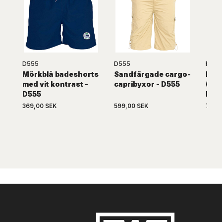
D555
D555
Robe
Mörkblå badeshorts
Sandfärgade cargo-
Den
med vit kontrast -
capribyxor - D555
(3/4
D555
Rob
369,00 SEK
599,00 SEK
739,