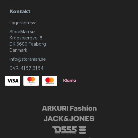
Kontakt
Lageradress:
StoraMan.se
Krogsbjergvej 8
DK-5600 Faaborg
Danmark
info@storaman.se
CVR: 41 57 61 54