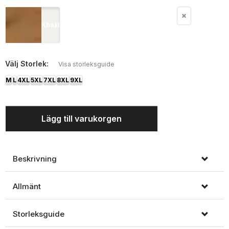
Khaki
Välj
Storlek:
Visa storleksguide
M
L
4XL
5XL
7XL
8XL
9XL
Lägg till varukorgen
Beskrivning
Allmänt
Storleksguide