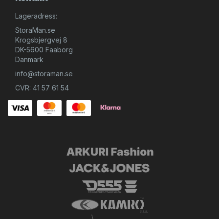
Lageradress:
StoraMan.se
Krogsbjergvej 8
DK-5600 Faaborg
Danmark
info@storaman.se
CVR: 41 57 61 54