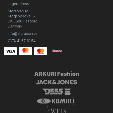
Lageradress:
StoraMan.se
Krogsbjergvej 8
DK-5600 Faaborg
Danmark
info@storaman.se
CVR: 41 57 61 54